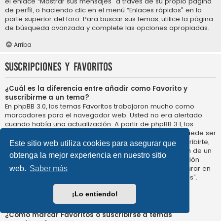
el enlace “Mostrar sus mensajes” a través de su propio página
de perfil, o haciendo clic en el menú “Enlaces rápidos” en la
parte superior del foro. Para buscar sus temas, utilice la página
de búsqueda avanzada y complete las opciones apropiadas.
Arriba
Suscripciones y Favoritos
¿Cuál es la diferencia entre añadir como Favorito y
suscribirme a un tema?
En phpBB 3.0, los temas Favoritos trabajaron mucho como
marcadores para el navegador web. Usted no era alertado
cuando había una actualización. A partir de phpBB 3.1, los
Favoritos son más como suscribirse a un tema. Usted puede ser
notificado cuando un tema Favorito se actualiza. Al suscribirte,
Este sitio web utiliza cookies para asegurar que
sin embargo, se le avisará de que hay una actualización de un
obtenga la mejor experiencia en nuestro sitio
tema, o foro en el propio foro. Las opciones de notificación
para los Favoritos y las suscripciones se pueden configurar en
web.
Saber más
el Panel de Control de Usuario, en “Preferencias de Foros”.
Arriba
¡Lo entiendo!
¿Cómo marcar Favoritos o suscribirse a temas