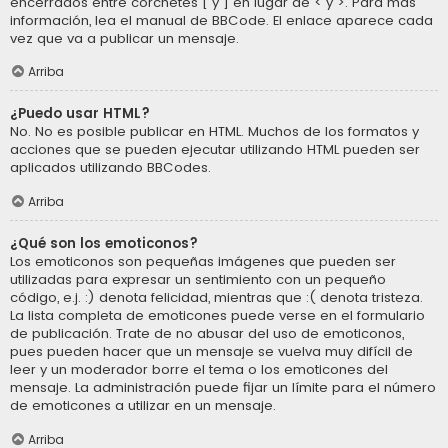
encerrados entre corchetes [ y ] en lugar de < y >. Para más
información, lea el manual de BBCode. El enlace aparece cada
vez que va a publicar un mensaje.
Arriba
¿Puedo usar HTML?
No. No es posible publicar en HTML. Muchos de los formatos y
acciones que se pueden ejecutar utilizando HTML pueden ser
aplicados utilizando BBCodes.
Arriba
¿Qué son los emoticonos?
Los emoticonos son pequeñas imágenes que pueden ser
utilizadas para expresar un sentimiento con un pequeño
código, e.j. :) denota felicidad, mientras que :( denota tristeza.
La lista completa de emoticones puede verse en el formulario
de publicación. Trate de no abusar del uso de emoticonos,
pues pueden hacer que un mensaje se vuelva muy difícil de
leer y un moderador borre el tema o los emoticones del
mensaje. La administración puede fijar un límite para el número
de emoticones a utilizar en un mensaje.
Arriba