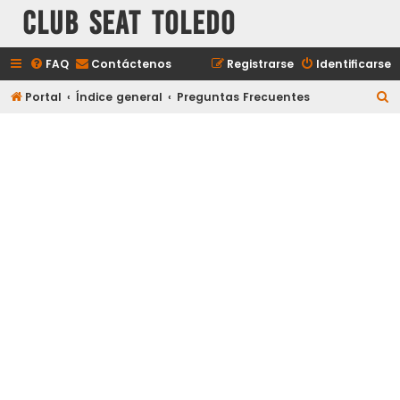
Club Seat Toledo
FAQ
Contáctenos
Registrarse
Identificarse
B
Portal
Índice general
Preguntas Frecuentes
u
s
c
a
r