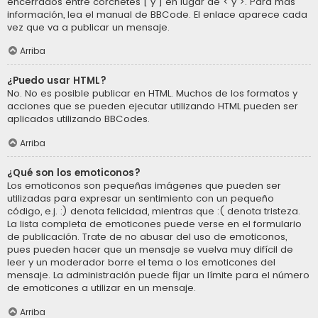
encerrados entre corchetes [ y ] en lugar de < y >. Para más
información, lea el manual de BBCode. El enlace aparece cada
vez que va a publicar un mensaje.
Arriba
¿Puedo usar HTML?
No. No es posible publicar en HTML. Muchos de los formatos y
acciones que se pueden ejecutar utilizando HTML pueden ser
aplicados utilizando BBCodes.
Arriba
¿Qué son los emoticonos?
Los emoticonos son pequeñas imágenes que pueden ser
utilizadas para expresar un sentimiento con un pequeño
código, e.j. :) denota felicidad, mientras que :( denota tristeza.
La lista completa de emoticones puede verse en el formulario
de publicación. Trate de no abusar del uso de emoticonos,
pues pueden hacer que un mensaje se vuelva muy difícil de
leer y un moderador borre el tema o los emoticones del
mensaje. La administración puede fijar un límite para el número
de emoticones a utilizar en un mensaje.
Arriba