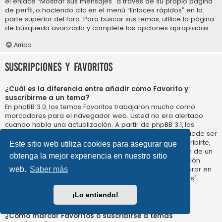
el enlace “Mostrar sus mensajes” a través de su propio página
de perfil, o haciendo clic en el menú “Enlaces rápidos” en la
parte superior del foro. Para buscar sus temas, utilice la página
de búsqueda avanzada y complete las opciones apropiadas.
Arriba
Suscripciones y Favoritos
¿Cuál es la diferencia entre añadir como Favorito y
suscribirme a un tema?
En phpBB 3.0, los temas Favoritos trabajaron mucho como
marcadores para el navegador web. Usted no era alertado
cuando había una actualización. A partir de phpBB 3.1, los
Favoritos son más como suscribirse a un tema. Usted puede ser
notificado cuando un tema Favorito se actualiza. Al suscribirte,
Este sitio web utiliza cookies para asegurar que
sin embargo, se le avisará de que hay una actualización de un
obtenga la mejor experiencia en nuestro sitio
tema, o foro en el propio foro. Las opciones de notificación
para los Favoritos y las suscripciones se pueden configurar en
web.
Saber más
el Panel de Control de Usuario, en “Preferencias de Foros”.
Arriba
¡Lo entiendo!
¿Cómo marcar Favoritos o suscribirse a temas