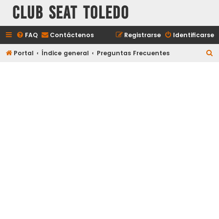
Club Seat Toledo
FAQ
Contáctenos
Registrarse
Identificarse
B
Portal
Índice general
Preguntas Frecuentes
u
s
c
a
r