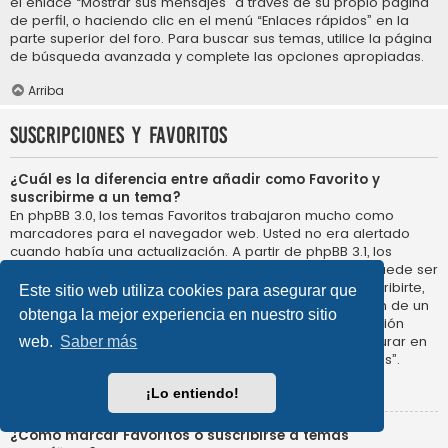
el enlace “Mostrar sus mensajes” a través de su propio página
de perfil, o haciendo clic en el menú “Enlaces rápidos” en la
parte superior del foro. Para buscar sus temas, utilice la página
de búsqueda avanzada y complete las opciones apropiadas.
Arriba
Suscripciones y Favoritos
¿Cuál es la diferencia entre añadir como Favorito y
suscribirme a un tema?
En phpBB 3.0, los temas Favoritos trabajaron mucho como
marcadores para el navegador web. Usted no era alertado
cuando había una actualización. A partir de phpBB 3.1, los
Favoritos son más como suscribirse a un tema. Usted puede ser
notificado cuando un tema Favorito se actualiza. Al suscribirte,
Este sitio web utiliza cookies para asegurar que
sin embargo, se le avisará de que hay una actualización de un
obtenga la mejor experiencia en nuestro sitio
tema, o foro en el propio foro. Las opciones de notificación
para los Favoritos y las suscripciones se pueden configurar en
web.
Saber más
el Panel de Control de Usuario, en “Preferencias de Foros”.
Arriba
¡Lo entiendo!
¿Cómo marcar Favoritos o suscribirse a temas