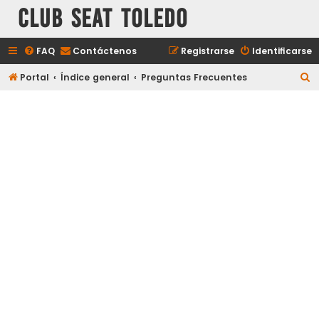
Club Seat Toledo
FAQ
Contáctenos
Registrarse
Identificarse
B
Portal
Índice general
Preguntas Frecuentes
u
s
c
a
r