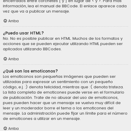
encerrados entre corchetes [ y ] en lugar de < y >. Para más
información, lea el manual de BBCode. El enlace aparece cada
vez que va a publicar un mensaje.
Arriba
¿Puedo usar HTML?
No. No es posible publicar en HTML. Muchos de los formatos y
acciones que se pueden ejecutar utilizando HTML pueden ser
aplicados utilizando BBCodes.
Arriba
¿Qué son los emoticonos?
Los emoticonos son pequeñas imágenes que pueden ser
utilizadas para expresar un sentimiento con un pequeño
código, e.j. :) denota felicidad, mientras que :( denota tristeza.
La lista completa de emoticones puede verse en el formulario
de publicación. Trate de no abusar del uso de emoticonos,
pues pueden hacer que un mensaje se vuelva muy difícil de
leer y un moderador borre el tema o los emoticones del
mensaje. La administración puede fijar un límite para el número
de emoticones a utilizar en un mensaje.
Arriba