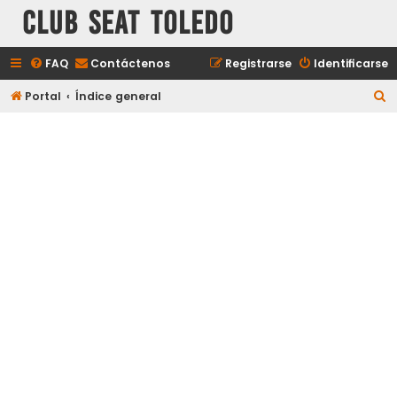
Club Seat Toledo
FAQ
Contáctenos
Registrarse
Identificarse
B
Portal
Índice general
u
s
c
a
r