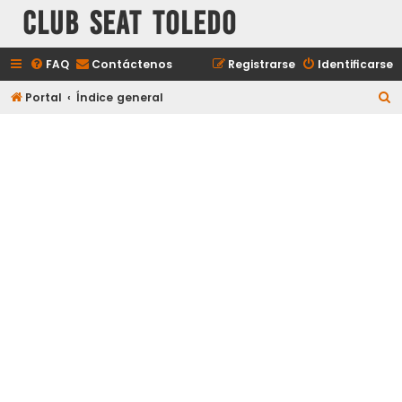
Club Seat Toledo
FAQ
Contáctenos
Registrarse
Identificarse
B
Portal
Índice general
u
s
c
a
r