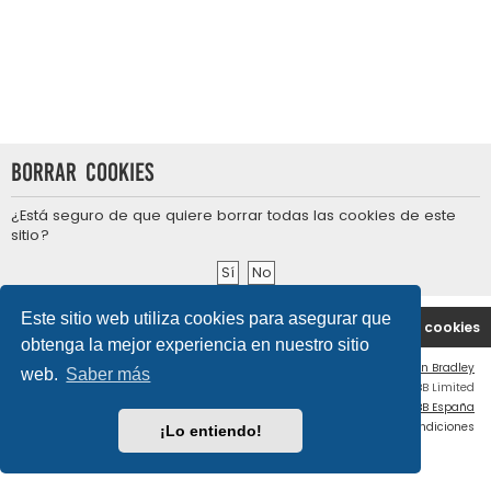
Borrar cookies
¿Está seguro de que quiere borrar todas las cookies de este
sitio?
Este sitio web utiliza cookies para asegurar que
Portal
Índice general
Contáctenos
Borrar cookies
obtenga la mejor experiencia en nuestro sitio
Flat Style by
Ian Bradley
web.
Saber más
Desarrollado por
phpBB
® Forum Software © phpBB Limited
Traducción al español por
phpBB España
Privacidad
|
Condiciones
¡Lo entiendo!