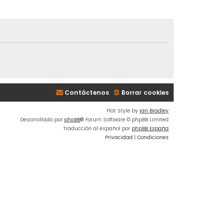
Contáctenos
Borrar cookies
Flat Style by
Ian Bradley
Desarrollado por
phpBB
® Forum Software © phpBB Limited
Traducción al español por
phpBB España
Privacidad
|
Condiciones