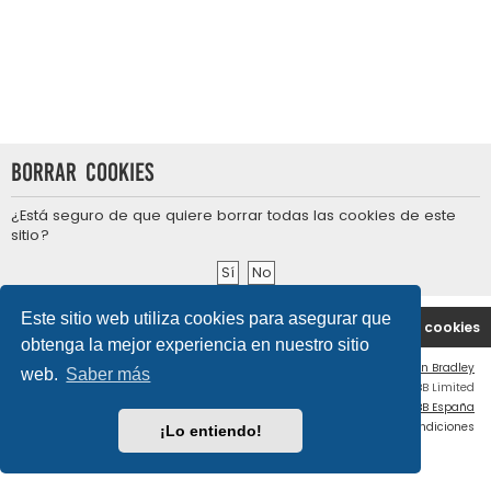
Borrar cookies
¿Está seguro de que quiere borrar todas las cookies de este
sitio?
Este sitio web utiliza cookies para asegurar que
Portal
Índice general
Contáctenos
Borrar cookies
obtenga la mejor experiencia en nuestro sitio
Flat Style by
Ian Bradley
web.
Saber más
Desarrollado por
phpBB
® Forum Software © phpBB Limited
Traducción al español por
phpBB España
Privacidad
|
Condiciones
¡Lo entiendo!