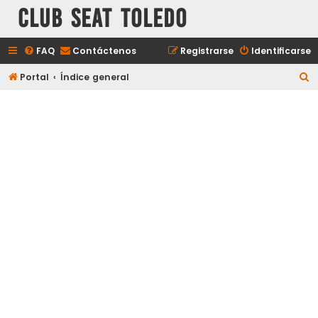
Club Seat Toledo
FAQ
Contáctenos
Registrarse
Identificarse
B
Portal
Índice general
u
s
c
a
r