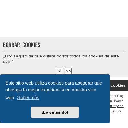
Borrar cookies
¿Está seguro de que quiere borrar todas las cookies de este
sitio?
Este sitio web utiliza cookies para asegurar que
Portal
Índice general
Contáctenos
Borrar cookies
obtenga la mejor experiencia en nuestro sitio
Flat Style by
Ian Bradley
web.
Saber más
Desarrollado por
phpBB
® Forum Software © phpBB Limited
Traducción al español por
phpBB España
Privacidad
|
Condiciones
¡Lo entiendo!