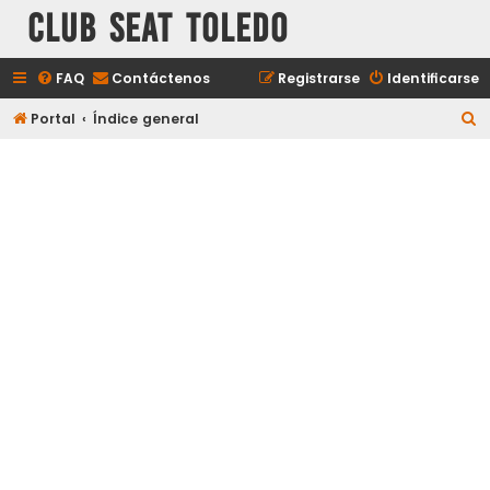
Club Seat Toledo
FAQ
Contáctenos
Registrarse
Identificarse
B
Portal
Índice general
u
s
c
a
r