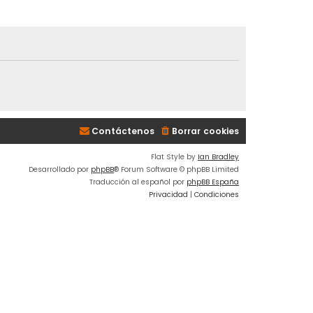
Contáctenos
Borrar cookies
Flat Style by
Ian Bradley
Desarrollado por
phpBB
® Forum Software © phpBB Limited
Traducción al español por
phpBB España
Privacidad
|
Condiciones