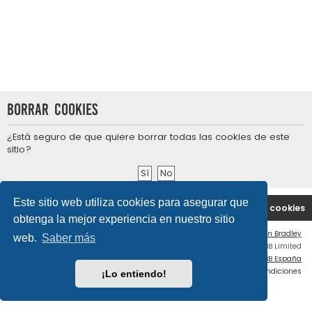
Borrar cookies
¿Está seguro de que quiere borrar todas las cookies de este
sitio?
Este sitio web utiliza cookies para asegurar que
Portal
Índice general
Contáctenos
Borrar cookies
obtenga la mejor experiencia en nuestro sitio
Flat Style by
Ian Bradley
web.
Saber más
Desarrollado por
phpBB
® Forum Software © phpBB Limited
Traducción al español por
phpBB España
Privacidad
|
Condiciones
¡Lo entiendo!