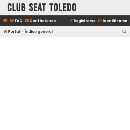
Club Seat Toledo
FAQ
Contáctenos
Registrarse
Identificarse
B
Portal
Índice general
u
s
c
a
r