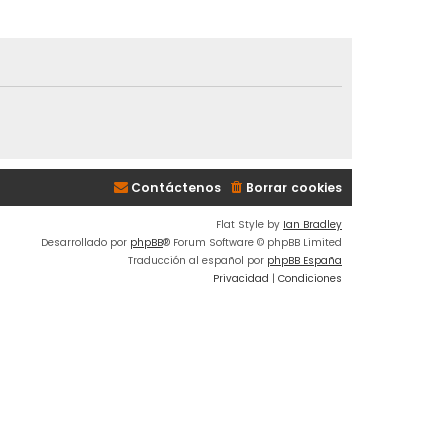
Contáctenos
Borrar cookies
Flat Style by
Ian Bradley
Desarrollado por
phpBB
® Forum Software © phpBB Limited
Traducción al español por
phpBB España
Privacidad
|
Condiciones