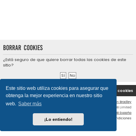
Borrar cookies
¿Está seguro de que quiere borrar todas las cookies de este
sitio?
Este sitio web utiliza cookies para asegurar que
Portal
Índice general
Contáctenos
Borrar cookies
obtenga la mejor experiencia en nuestro sitio
Flat Style by
Ian Bradley
web.
Saber más
Desarrollado por
phpBB
® Forum Software © phpBB Limited
Traducción al español por
phpBB España
Privacidad
|
Condiciones
¡Lo entiendo!