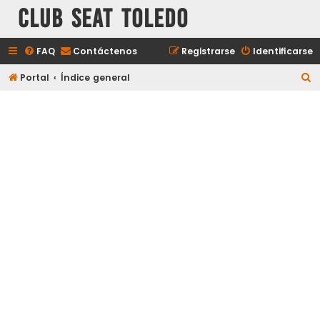
Club Seat Toledo
FAQ
Contáctenos
Registrarse
Identificarse
B
Portal
Índice general
u
s
c
a
r