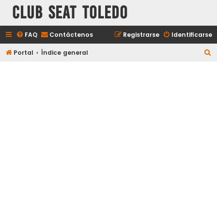
Club Seat Toledo
FAQ
Contáctenos
Registrarse
Identificarse
B
Portal
Índice general
u
s
c
a
r