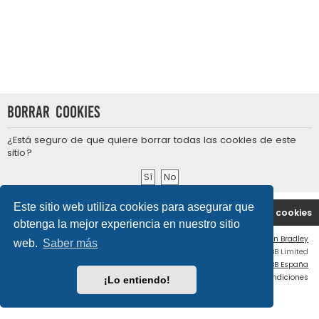
Borrar cookies
¿Está seguro de que quiere borrar todas las cookies de este
sitio?
Este sitio web utiliza cookies para asegurar que
Portal
Índice general
Contáctenos
Borrar cookies
obtenga la mejor experiencia en nuestro sitio
Flat Style by
Ian Bradley
web.
Saber más
Desarrollado por
phpBB
® Forum Software © phpBB Limited
Traducción al español por
phpBB España
Privacidad
|
Condiciones
¡Lo entiendo!