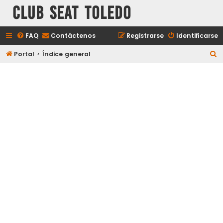
Club Seat Toledo
FAQ
Contáctenos
Registrarse
Identificarse
B
Portal
Índice general
u
s
c
a
r