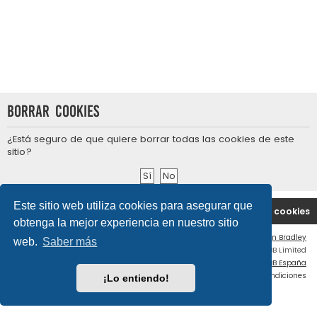
Borrar cookies
¿Está seguro de que quiere borrar todas las cookies de este
sitio?
Este sitio web utiliza cookies para asegurar que
Portal
Índice general
Contáctenos
Borrar cookies
obtenga la mejor experiencia en nuestro sitio
Flat Style by
Ian Bradley
web.
Saber más
Desarrollado por
phpBB
® Forum Software © phpBB Limited
Traducción al español por
phpBB España
Privacidad
|
Condiciones
¡Lo entiendo!