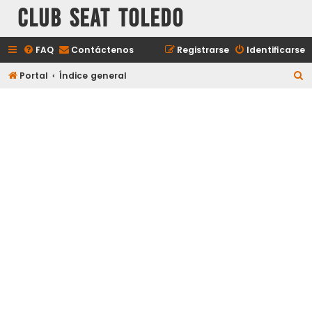
Club Seat Toledo
FAQ
Contáctenos
Registrarse
Identificarse
B
Portal
Índice general
u
s
c
a
r