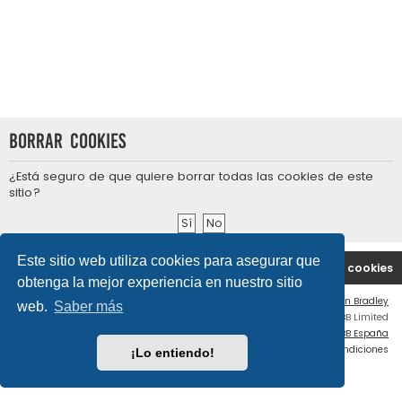
Borrar cookies
¿Está seguro de que quiere borrar todas las cookies de este
sitio?
Este sitio web utiliza cookies para asegurar que
Portal
Índice general
Contáctenos
Borrar cookies
obtenga la mejor experiencia en nuestro sitio
Flat Style by
Ian Bradley
web.
Saber más
Desarrollado por
phpBB
® Forum Software © phpBB Limited
Traducción al español por
phpBB España
Privacidad
|
Condiciones
¡Lo entiendo!