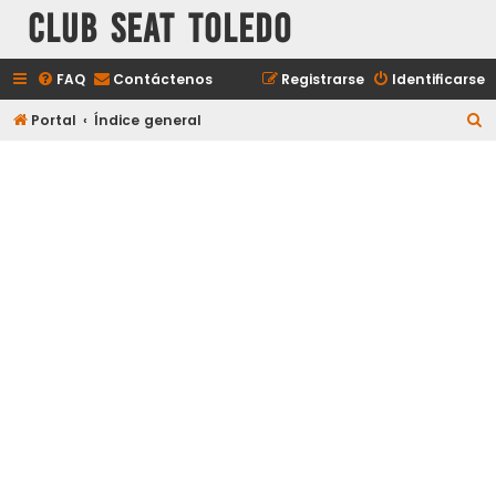
Club Seat Toledo
FAQ
Contáctenos
Registrarse
Identificarse
B
Portal
Índice general
u
s
c
a
r