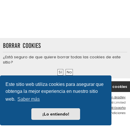
Borrar cookies
¿Está seguro de que quiere borrar todas las cookies de este
sitio?
Este sitio web utiliza cookies para asegurar que
Portal
Índice general
Contáctenos
Borrar cookies
obtenga la mejor experiencia en nuestro sitio
Flat Style by
Ian Bradley
web.
Saber más
Desarrollado por
phpBB
® Forum Software © phpBB Limited
Traducción al español por
phpBB España
Privacidad
|
Condiciones
¡Lo entiendo!