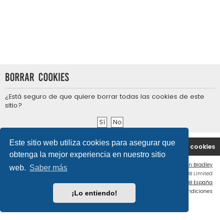
Borrar cookies
¿Está seguro de que quiere borrar todas las cookies de este
sitio?
Este sitio web utiliza cookies para asegurar que
Portal
Índice general
Contáctenos
Borrar cookies
obtenga la mejor experiencia en nuestro sitio
Flat Style by
Ian Bradley
web.
Saber más
Desarrollado por
phpBB
® Forum Software © phpBB Limited
Traducción al español por
phpBB España
Privacidad
|
Condiciones
¡Lo entiendo!