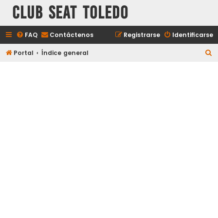
Club Seat Toledo
FAQ
Contáctenos
Registrarse
Identificarse
B
Portal
Índice general
u
s
c
a
r