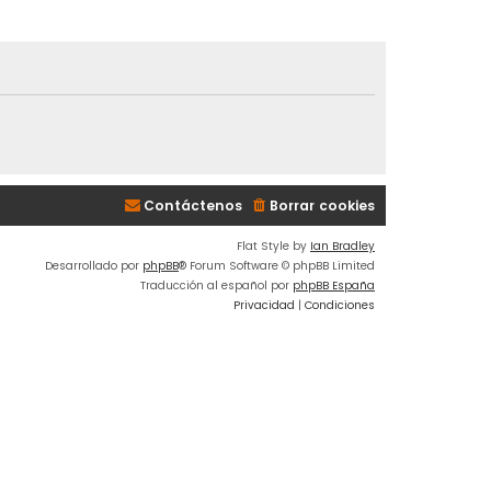
Contáctenos
Borrar cookies
Flat Style by
Ian Bradley
Desarrollado por
phpBB
® Forum Software © phpBB Limited
Traducción al español por
phpBB España
Privacidad
|
Condiciones