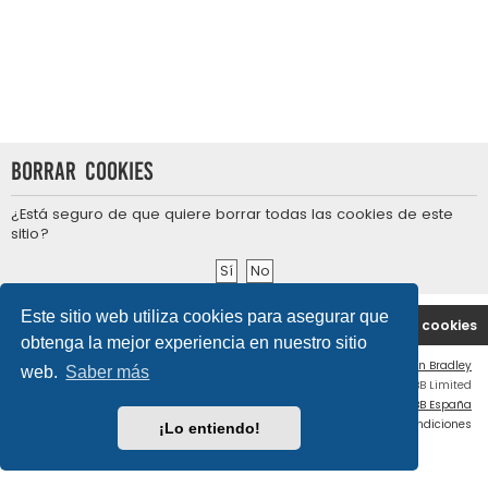
Borrar cookies
¿Está seguro de que quiere borrar todas las cookies de este
sitio?
Este sitio web utiliza cookies para asegurar que
Portal
Índice general
Contáctenos
Borrar cookies
obtenga la mejor experiencia en nuestro sitio
Flat Style by
Ian Bradley
web.
Saber más
Desarrollado por
phpBB
® Forum Software © phpBB Limited
Traducción al español por
phpBB España
Privacidad
|
Condiciones
¡Lo entiendo!