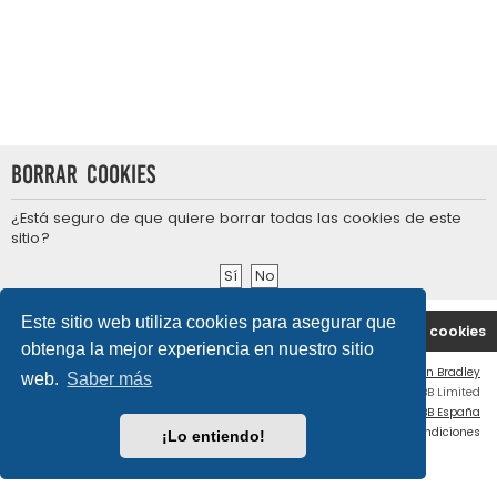
Borrar cookies
¿Está seguro de que quiere borrar todas las cookies de este
sitio?
Este sitio web utiliza cookies para asegurar que
Portal
Índice general
Contáctenos
Borrar cookies
obtenga la mejor experiencia en nuestro sitio
Flat Style by
Ian Bradley
web.
Saber más
Desarrollado por
phpBB
® Forum Software © phpBB Limited
Traducción al español por
phpBB España
Privacidad
|
Condiciones
¡Lo entiendo!