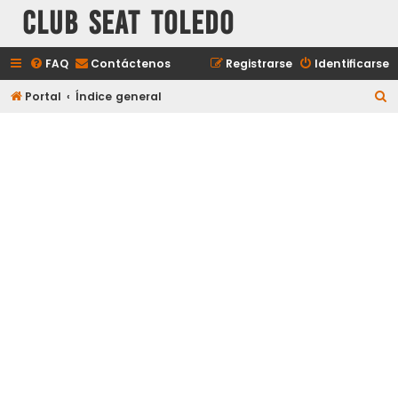
Club Seat Toledo
FAQ
Contáctenos
Registrarse
Identificarse
B
Portal
Índice general
u
s
c
a
r