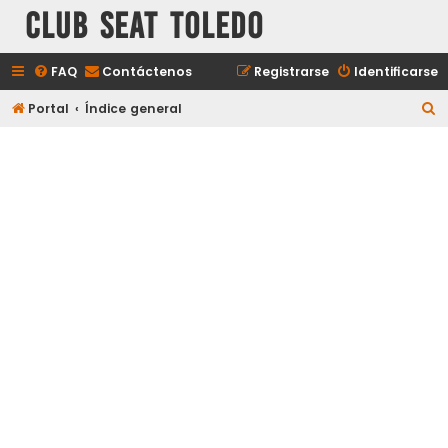
Club Seat Toledo
FAQ
Contáctenos
Registrarse
Identificarse
B
Portal
Índice general
u
s
c
a
r