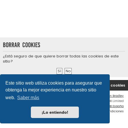
Borrar cookies
¿Está seguro de que quiere borrar todas las cookies de este
sitio?
Este sitio web utiliza cookies para asegurar que
Portal
Índice general
Contáctenos
Borrar cookies
obtenga la mejor experiencia en nuestro sitio
Flat Style by
Ian Bradley
web.
Saber más
Desarrollado por
phpBB
® Forum Software © phpBB Limited
Traducción al español por
phpBB España
Privacidad
|
Condiciones
¡Lo entiendo!