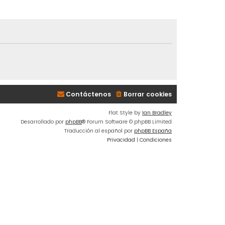
Contáctenos
Borrar cookies
Flat Style by
Ian Bradley
Desarrollado por
phpBB
® Forum Software © phpBB Limited
Traducción al español por
phpBB España
Privacidad
|
Condiciones