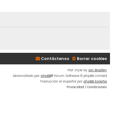
Contáctenos
Borrar cookies
Flat Style by
Ian Bradley
Desarrollado por
phpBB
® Forum Software © phpBB Limited
Traducción al español por
phpBB España
Privacidad
|
Condiciones