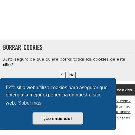
Borrar cookies
¿Está seguro de que quiere borrar todas las cookies de este
sitio?
Este sitio web utiliza cookies para asegurar que
Portal
Índice general
Contáctenos
Borrar cookies
obtenga la mejor experiencia en nuestro sitio
Flat Style by
Ian Bradley
web.
Saber más
Desarrollado por
phpBB
® Forum Software © phpBB Limited
Traducción al español por
phpBB España
Privacidad
|
Condiciones
¡Lo entiendo!