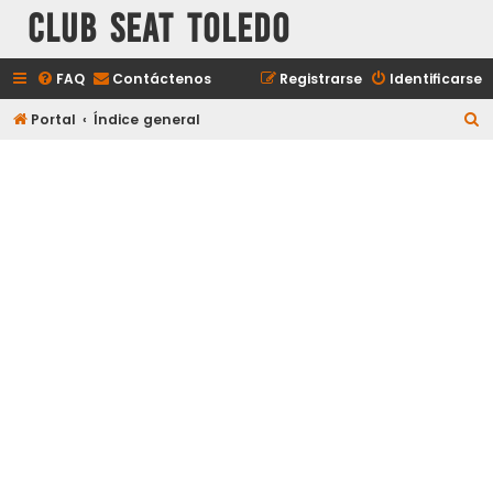
Club Seat Toledo
FAQ
Contáctenos
Registrarse
Identificarse
B
Portal
Índice general
u
s
c
a
r