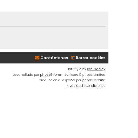
Contáctenos
Borrar cookies
Flat Style by
Ian Bradley
Desarrollado por
phpBB
® Forum Software © phpBB Limited
Traducción al español por
phpBB España
Privacidad
|
Condiciones