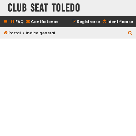
Club Seat Toledo
FAQ
Contáctenos
Registrarse
Identificarse
B
Portal
Índice general
u
s
c
a
r