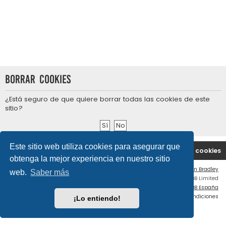
Borrar cookies
¿Está seguro de que quiere borrar todas las cookies de este
sitio?
Este sitio web utiliza cookies para asegurar que
Portal
Índice general
Contáctenos
Borrar cookies
obtenga la mejor experiencia en nuestro sitio
Flat Style by
Ian Bradley
web.
Saber más
Desarrollado por
phpBB
® Forum Software © phpBB Limited
Traducción al español por
phpBB España
Privacidad
|
Condiciones
¡Lo entiendo!