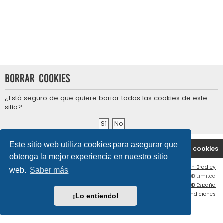
Borrar cookies
¿Está seguro de que quiere borrar todas las cookies de este
sitio?
Este sitio web utiliza cookies para asegurar que
Portal
Índice general
Contáctenos
Borrar cookies
obtenga la mejor experiencia en nuestro sitio
Flat Style by
Ian Bradley
web.
Saber más
Desarrollado por
phpBB
® Forum Software © phpBB Limited
Traducción al español por
phpBB España
Privacidad
|
Condiciones
¡Lo entiendo!