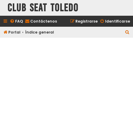
Club Seat Toledo
FAQ
Contáctenos
Registrarse
Identificarse
B
Portal
Índice general
u
s
c
a
r