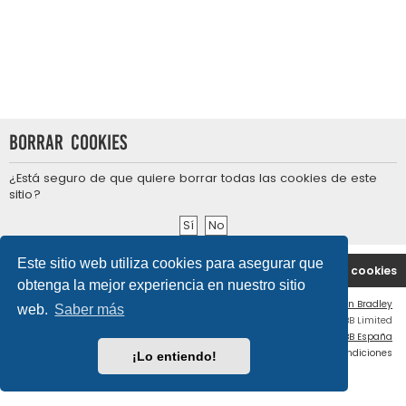
Borrar cookies
¿Está seguro de que quiere borrar todas las cookies de este
sitio?
Este sitio web utiliza cookies para asegurar que
Portal
Índice general
Contáctenos
Borrar cookies
obtenga la mejor experiencia en nuestro sitio
Flat Style by
Ian Bradley
web.
Saber más
Desarrollado por
phpBB
® Forum Software © phpBB Limited
Traducción al español por
phpBB España
Privacidad
|
Condiciones
¡Lo entiendo!