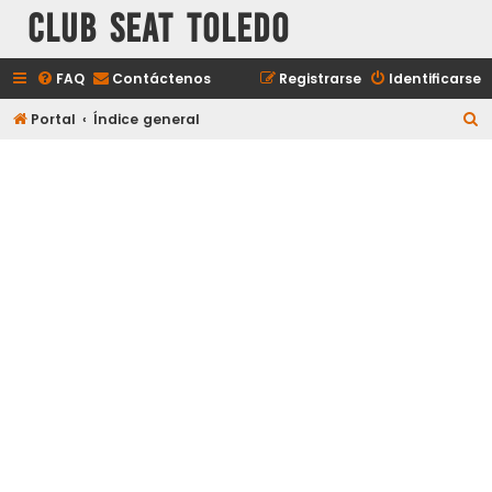
Club Seat Toledo
FAQ
Contáctenos
Registrarse
Identificarse
B
Portal
Índice general
u
s
c
a
r