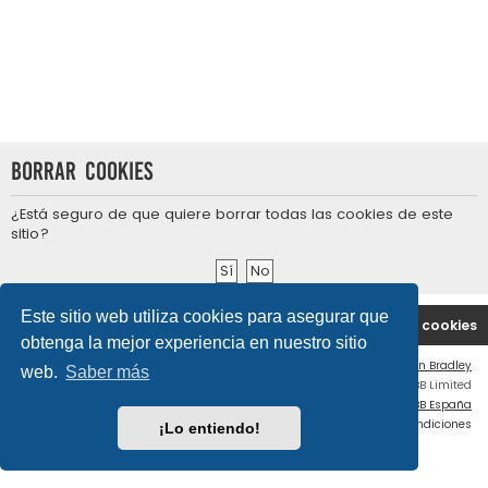
Borrar cookies
¿Está seguro de que quiere borrar todas las cookies de este
sitio?
Este sitio web utiliza cookies para asegurar que
Portal
Índice general
Contáctenos
Borrar cookies
obtenga la mejor experiencia en nuestro sitio
Flat Style by
Ian Bradley
web.
Saber más
Desarrollado por
phpBB
® Forum Software © phpBB Limited
Traducción al español por
phpBB España
Privacidad
|
Condiciones
¡Lo entiendo!