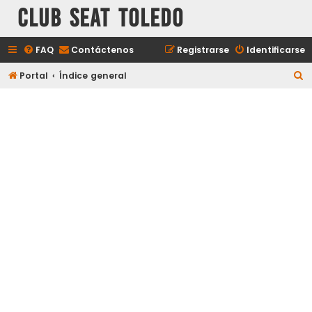
Club Seat Toledo
FAQ
Contáctenos
Registrarse
Identificarse
B
Portal
Índice general
u
s
c
a
r