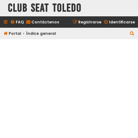
Club Seat Toledo
FAQ
Contáctenos
Registrarse
Identificarse
B
Portal
Índice general
u
s
c
a
r