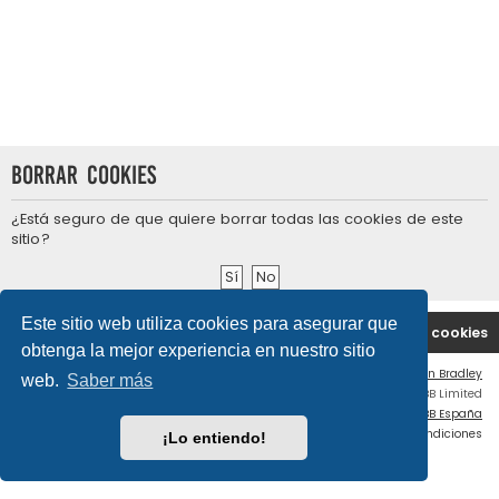
Borrar cookies
¿Está seguro de que quiere borrar todas las cookies de este
sitio?
Este sitio web utiliza cookies para asegurar que
Portal
Índice general
Contáctenos
Borrar cookies
obtenga la mejor experiencia en nuestro sitio
Flat Style by
Ian Bradley
web.
Saber más
Desarrollado por
phpBB
® Forum Software © phpBB Limited
Traducción al español por
phpBB España
Privacidad
|
Condiciones
¡Lo entiendo!