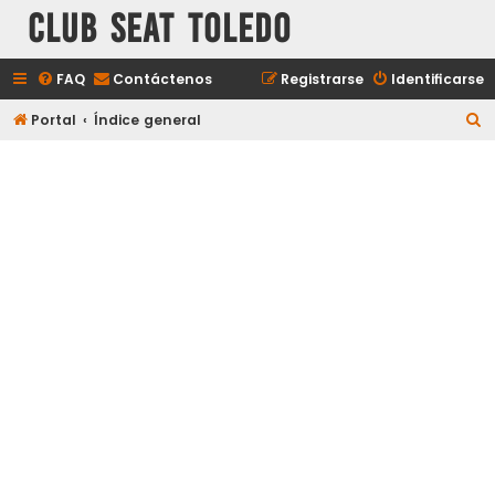
Club Seat Toledo
FAQ
Contáctenos
Registrarse
Identificarse
B
Portal
Índice general
u
s
c
a
r