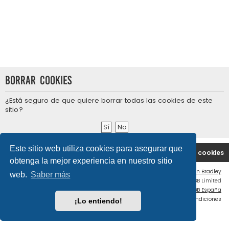
Borrar cookies
¿Está seguro de que quiere borrar todas las cookies de este
sitio?
Este sitio web utiliza cookies para asegurar que
Portal
Índice general
Contáctenos
Borrar cookies
obtenga la mejor experiencia en nuestro sitio
Flat Style by
Ian Bradley
web.
Saber más
Desarrollado por
phpBB
® Forum Software © phpBB Limited
Traducción al español por
phpBB España
Privacidad
|
Condiciones
¡Lo entiendo!