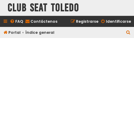
Club Seat Toledo
FAQ
Contáctenos
Registrarse
Identificarse
B
Portal
Índice general
u
s
c
a
r