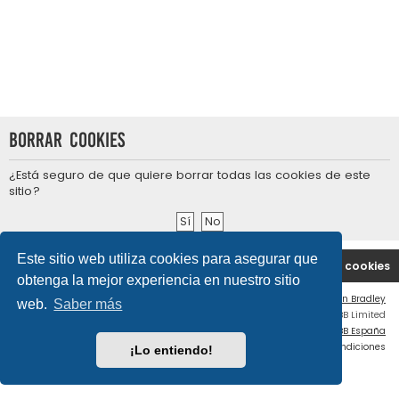
Borrar cookies
¿Está seguro de que quiere borrar todas las cookies de este
sitio?
Este sitio web utiliza cookies para asegurar que
Portal
Índice general
Contáctenos
Borrar cookies
obtenga la mejor experiencia en nuestro sitio
Flat Style by
Ian Bradley
web.
Saber más
Desarrollado por
phpBB
® Forum Software © phpBB Limited
Traducción al español por
phpBB España
Privacidad
|
Condiciones
¡Lo entiendo!