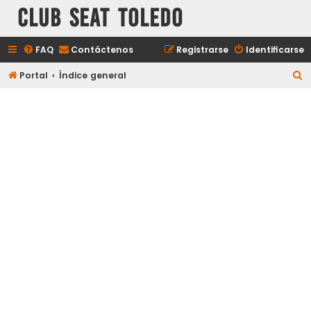
Club Seat Toledo
FAQ
Contáctenos
Registrarse
Identificarse
B
Portal
Índice general
u
s
c
a
r