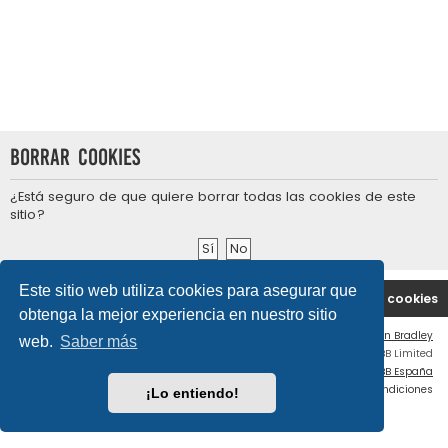
Borrar cookies
¿Está seguro de que quiere borrar todas las cookies de este
sitio?
Este sitio web utiliza cookies para asegurar que
Portal
Índice general
Contáctenos
Borrar cookies
obtenga la mejor experiencia en nuestro sitio
Flat Style by
Ian Bradley
web.
Saber más
Desarrollado por
phpBB
® Forum Software © phpBB Limited
Traducción al español por
phpBB España
Privacidad
|
Condiciones
¡Lo entiendo!