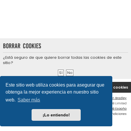
Borrar cookies
¿Está seguro de que quiere borrar todas las cookies de este
sitio?
Este sitio web utiliza cookies para asegurar que
Portal
Índice general
Contáctenos
Borrar cookies
obtenga la mejor experiencia en nuestro sitio
Flat Style by
Ian Bradley
web.
Saber más
Desarrollado por
phpBB
® Forum Software © phpBB Limited
Traducción al español por
phpBB España
Privacidad
|
Condiciones
¡Lo entiendo!