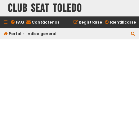
Club Seat Toledo
FAQ
Contáctenos
Registrarse
Identificarse
B
Portal
Índice general
u
s
c
a
r