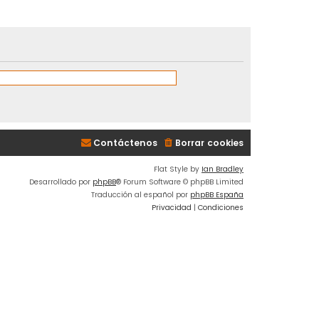
Contáctenos
Borrar cookies
Flat Style by
Ian Bradley
Desarrollado por
phpBB
® Forum Software © phpBB Limited
Traducción al español por
phpBB España
Privacidad
|
Condiciones