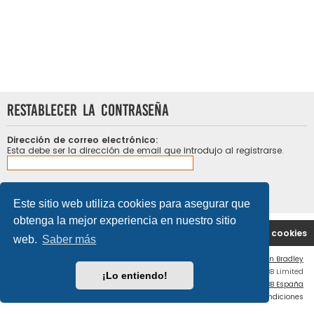
Restablecer la contraseña
Dirección de correo electrónico:
Esta debe ser la dirección de email que introdujo al registrarse.
Este sitio web utiliza cookies para asegurar que
obtenga la mejor experiencia en nuestro sitio
Portal
Índice general
Contáctenos
Borrar cookies
web.
Saber más
Flat Style by
Ian Bradley
Desarrollado por
phpBB
® Forum Software © phpBB Limited
¡Lo entiendo!
Traducción al español por
phpBB España
Privacidad
|
Condiciones