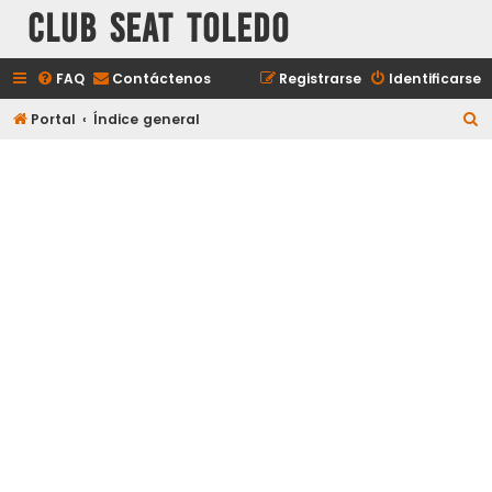
Club Seat Toledo
FAQ
Contáctenos
Registrarse
Identificarse
B
Portal
Índice general
u
s
c
a
r