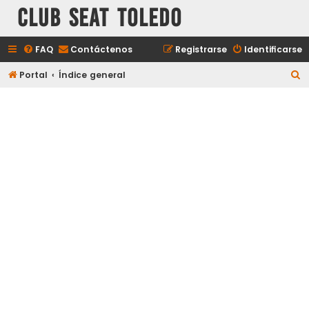
Club Seat Toledo
FAQ
Contáctenos
Registrarse
Identificarse
B
Portal
Índice general
u
s
c
a
r