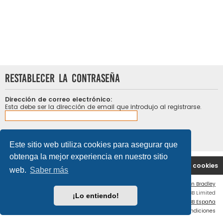
Restablecer la contraseña
Dirección de correo electrónico:
Esta debe ser la dirección de email que introdujo al registrarse.
Este sitio web utiliza cookies para asegurar que
obtenga la mejor experiencia en nuestro sitio
Portal
Índice general
Contáctenos
Borrar cookies
web.
Saber más
Flat Style by
Ian Bradley
Desarrollado por
phpBB
® Forum Software © phpBB Limited
¡Lo entiendo!
Traducción al español por
phpBB España
Privacidad
|
Condiciones