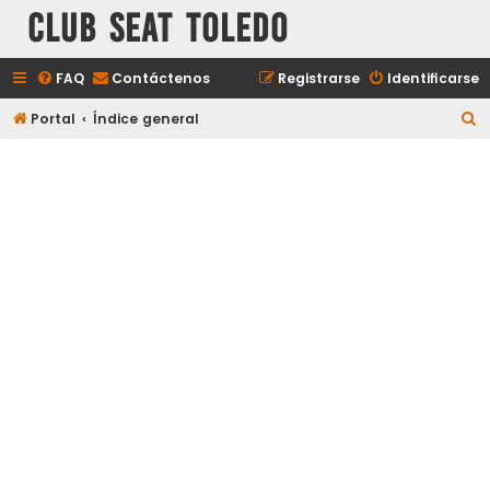
Club Seat Toledo
FAQ
Contáctenos
Registrarse
Identificarse
B
Portal
Índice general
u
s
c
a
r