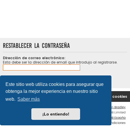
Restablecer la contraseña
Dirección de correo electrónico:
Esta debe ser la dirección de email que introdujo al registrarse.
Este sitio web utiliza cookies para asegurar que
obtenga la mejor experiencia en nuestro sitio
Portal
Índice general
Contáctenos
Borrar cookies
web.
Saber más
Flat Style by
Ian Bradley
Desarrollado por
phpBB
® Forum Software © phpBB Limited
¡Lo entiendo!
Traducción al español por
phpBB España
Privacidad
|
Condiciones