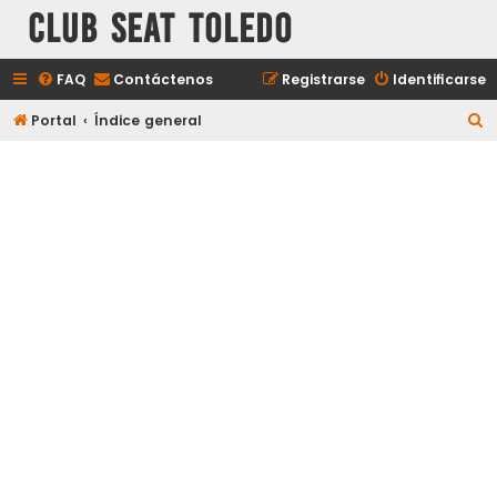
Club Seat Toledo
FAQ
Contáctenos
Registrarse
Identificarse
B
Portal
Índice general
u
s
c
a
r