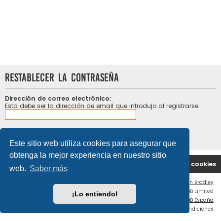
Restablecer la contraseña
Dirección de correo electrónico:
Esta debe ser la dirección de email que introdujo al registrarse.
Este sitio web utiliza cookies para asegurar que
obtenga la mejor experiencia en nuestro sitio
Portal
Índice general
Contáctenos
Borrar cookies
web.
Saber más
Flat Style by
Ian Bradley
Desarrollado por
phpBB
® Forum Software © phpBB Limited
¡Lo entiendo!
Traducción al español por
phpBB España
Privacidad
|
Condiciones