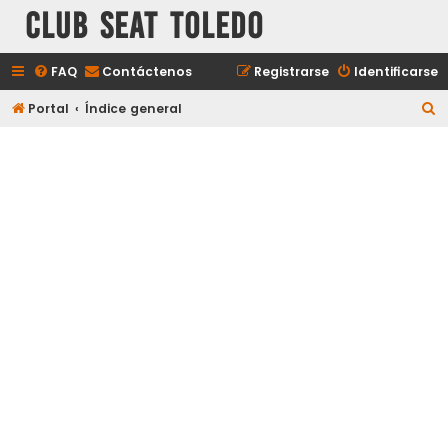
Club Seat Toledo
FAQ
Contáctenos
Registrarse
Identificarse
B
Portal
Índice general
u
s
c
a
r