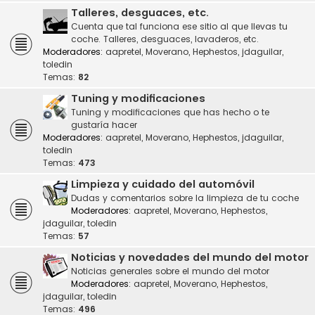
Talleres, desguaces, etc.
Cuenta que tal funciona ese sitio al que llevas tu
coche. Talleres, desguaces, lavaderos, etc.
Moderadores:
aapretel
,
Moverano
,
Hephestos
,
jdaguilar
,
toledin
Temas:
82
Tuning y modificaciones
Tuning y modificaciones que has hecho o te
gustaría hacer
Moderadores:
aapretel
,
Moverano
,
Hephestos
,
jdaguilar
,
toledin
Temas:
473
Limpieza y cuidado del automóvil
Dudas y comentarios sobre la limpieza de tu coche
Moderadores:
aapretel
,
Moverano
,
Hephestos
,
jdaguilar
,
toledin
Temas:
57
Noticias y novedades del mundo del motor
Noticias generales sobre el mundo del motor
Moderadores:
aapretel
,
Moverano
,
Hephestos
,
jdaguilar
,
toledin
Temas:
496