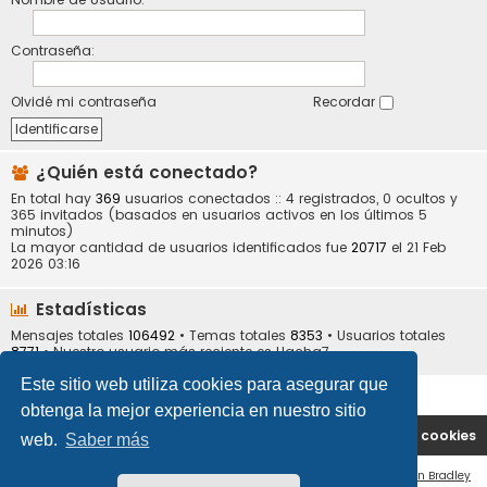
Contraseña:
Olvidé mi contraseña
Recordar
¿Quién está conectado?
En total hay
369
usuarios conectados :: 4 registrados, 0 ocultos y
365 invitados (basados en usuarios activos en los últimos 5
minutos)
La mayor cantidad de usuarios identificados fue
20717
el 21 Feb
2026 03:16
Estadísticas
Mensajes totales
106492
• Temas totales
8353
• Usuarios totales
8771
• Nuestro usuario más reciente es
Hacha7
Este sitio web utiliza cookies para asegurar que
obtenga la mejor experiencia en nuestro sitio
Portal
Índice general
Contáctenos
Borrar cookies
web.
Saber más
Flat Style by
Ian Bradley