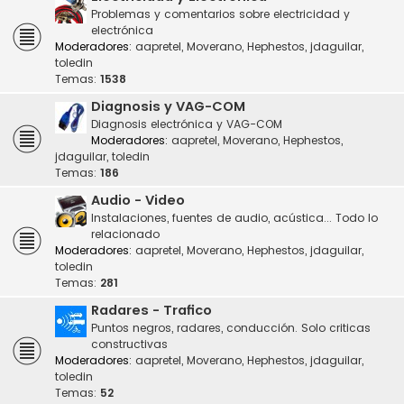
Problemas y comentarios sobre electricidad y
electrónica
Moderadores:
aapretel
,
Moverano
,
Hephestos
,
jdaguilar
,
toledin
Temas:
1538
Diagnosis y VAG-COM
Diagnosis electrónica y VAG-COM
Moderadores:
aapretel
,
Moverano
,
Hephestos
,
jdaguilar
,
toledin
Temas:
186
Audio - Video
Instalaciones, fuentes de audio, acústica... Todo lo
relacionado
Moderadores:
aapretel
,
Moverano
,
Hephestos
,
jdaguilar
,
toledin
Temas:
281
Radares - Trafico
Puntos negros, radares, conducción. Solo criticas
constructivas
Moderadores:
aapretel
,
Moverano
,
Hephestos
,
jdaguilar
,
toledin
Temas:
52