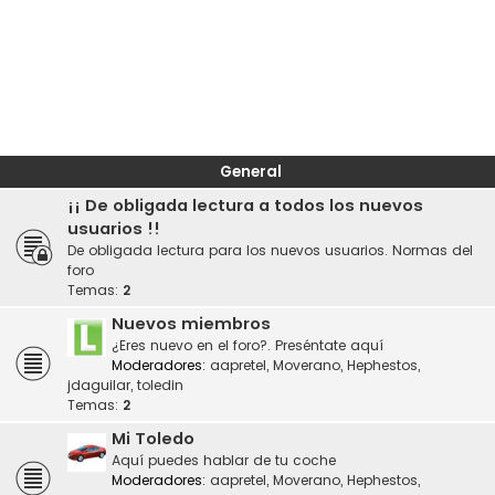
General
¡¡ De obligada lectura a todos los nuevos
usuarios !!
De obligada lectura para los nuevos usuarios. Normas del
foro
Temas:
2
Nuevos miembros
¿Eres nuevo en el foro?. Preséntate aquí
Moderadores:
aapretel
,
Moverano
,
Hephestos
,
jdaguilar
,
toledin
Temas:
2
Mi Toledo
Aquí puedes hablar de tu coche
Moderadores:
aapretel
,
Moverano
,
Hephestos
,