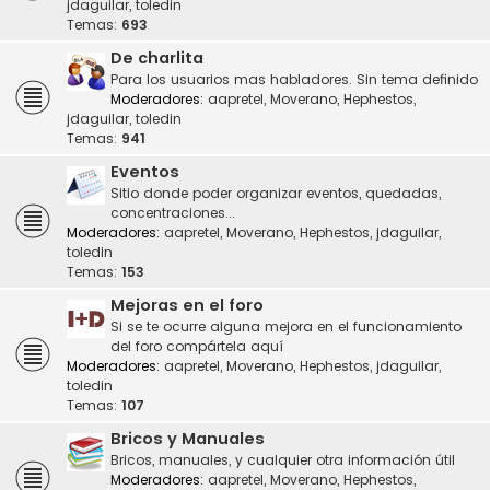
jdaguilar
,
toledin
Temas:
693
De charlita
Para los usuarios mas habladores. Sin tema definido
Moderadores:
aapretel
,
Moverano
,
Hephestos
,
jdaguilar
,
toledin
Temas:
941
Eventos
Sitio donde poder organizar eventos, quedadas,
concentraciones...
Moderadores:
aapretel
,
Moverano
,
Hephestos
,
jdaguilar
,
toledin
Temas:
153
Mejoras en el foro
Si se te ocurre alguna mejora en el funcionamiento
del foro compártela aquí
Moderadores:
aapretel
,
Moverano
,
Hephestos
,
jdaguilar
,
toledin
Temas:
107
Bricos y Manuales
Bricos, manuales, y cualquier otra información útil
Moderadores:
aapretel
,
Moverano
,
Hephestos
,