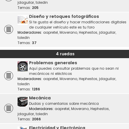
jdaguilar
,
toledin
Temas:
205
Diseño y retoques fotográficos
Si te gusta el diseño y hacer modificaciones digitales
de cualquier vehículo este es tu foro
Moderadores:
aapretel
,
Moverano
,
Hephestos
,
jdaguilar
,
toledin
Temas:
37
4 ruedas
Problemas generales
Aquí puedes consultar problemas que no sean ni
mecánicos ni eléctricos
Moderadores:
aapretel
,
Moverano
,
Hephestos
,
jdaguilar
,
toledin
Temas:
1286
Mecánica
Dudas y comentarios sobre mecánica
Moderadores:
aapretel
,
Moverano
,
Hephestos
,
jdaguilar
,
toledin
Temas:
2066
Electricidad y Electrónica