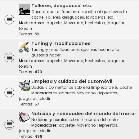
Talleres, desguaces, etc.
Cuenta que tal funciona ese sitio al que llevas tu
coche. Talleres, desguaces, lavaderos, etc.
Moderadores:
aapretel
,
Moverano
,
Hephestos
,
jdaguilar
,
toledin
Temas:
82
Tuning y modificaciones
Tuning y modificaciones que has hecho o te
gustaría hacer
Moderadores:
aapretel
,
Moverano
,
Hephestos
,
jdaguilar
,
toledin
Temas:
473
Limpieza y cuidado del automóvil
Dudas y comentarios sobre la limpieza de tu coche
Moderadores:
aapretel
,
Moverano
,
Hephestos
,
jdaguilar
,
toledin
Temas:
57
Noticias y novedades del mundo del motor
Noticias generales sobre el mundo del motor
Moderadores:
aapretel
,
Moverano
,
Hephestos
,
jdaguilar
,
toledin
Temas:
496