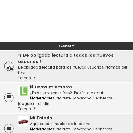
General
¡¡ De obligada lectura a todos los nuevos
usuarios !!
De obligada lectura para los nuevos usuarios. Normas del
foro
Temas:
2
Nuevos miembros
¿Eres nuevo en el foro?. Preséntate aquí
Moderadores:
aapretel
,
Moverano
,
Hephestos
,
jdaguilar
,
toledin
Temas:
2
Mi Toledo
Aquí puedes hablar de tu coche
Moderadores:
aapretel
,
Moverano
,
Hephestos
,