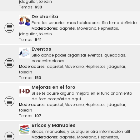
jdaguilar
,
toledin
Temas:
693
De charlita
Para los usuarios mas habladores. Sin tema definido
Moderadores:
aapretel
,
Moverano
,
Hephestos
,
jdaguilar
,
toledin
Temas:
941
Eventos
Sitio donde poder organizar eventos, quedadas,
concentraciones...
Moderadores:
aapretel
,
Moverano
,
Hephestos
,
jdaguilar
,
toledin
Temas:
153
Mejoras en el foro
Si se te ocurre alguna mejora en el funcionamiento
del foro compártela aquí
Moderadores:
aapretel
,
Moverano
,
Hephestos
,
jdaguilar
,
toledin
Temas:
107
Bricos y Manuales
Bricos, manuales, y cualquier otra información útil
Moderadores:
aapretel
,
Moverano
,
Hephestos
,