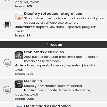
jdaguilar
,
toledin
Temas:
205
Diseño y retoques fotográficos
Si te gusta el diseño y hacer modificaciones digitales
de cualquier vehículo este es tu foro
Moderadores:
aapretel
,
Moverano
,
Hephestos
,
jdaguilar
,
toledin
Temas:
37
4 ruedas
Problemas generales
Aquí puedes consultar problemas que no sean ni
mecánicos ni eléctricos
Moderadores:
aapretel
,
Moverano
,
Hephestos
,
jdaguilar
,
toledin
Temas:
1286
Mecánica
Dudas y comentarios sobre mecánica
Moderadores:
aapretel
,
Moverano
,
Hephestos
,
jdaguilar
,
toledin
Temas:
2066
Electricidad y Electrónica