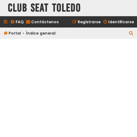
Club Seat Toledo
FAQ
Contáctenos
Registrarse
Identificarse
B
Portal
Índice general
u
s
c
a
r