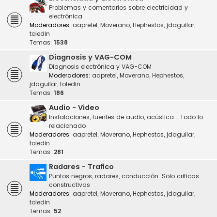
Problemas y comentarios sobre electricidad y
electrónica
Moderadores:
aapretel
,
Moverano
,
Hephestos
,
jdaguilar
,
toledin
Temas:
1538
Diagnosis y VAG-COM
Diagnosis electrónica y VAG-COM
Moderadores:
aapretel
,
Moverano
,
Hephestos
,
jdaguilar
,
toledin
Temas:
186
Audio - Video
Instalaciones, fuentes de audio, acústica... Todo lo
relacionado
Moderadores:
aapretel
,
Moverano
,
Hephestos
,
jdaguilar
,
toledin
Temas:
281
Radares - Trafico
Puntos negros, radares, conducción. Solo criticas
constructivas
Moderadores:
aapretel
,
Moverano
,
Hephestos
,
jdaguilar
,
toledin
Temas:
52