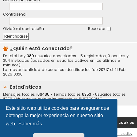
Contraseña:
Olvidé mi contraseña
Recordar
¿Quién está conectado?
En total hay
389
usuarios conectados :: 5 registrados, 0 ocultos y
384 invitados (basados en usuarios activos en los últimos 5
minutos)
La mayor cantidad de usuarios identificados fue
20717
el 21 Feb
2026 03:16
Estadísticas
Mensajes totales
106488
• Temas totales
8353
• Usuarios totales
8770
• Nuestro usuario más reciente es
BUSTOSDIAG
Este sitio web utiliza cookies para asegurar que
obtenga la mejor experiencia en nuestro sitio
Portal
Índice general
Contáctenos
Borrar cookies
web.
Saber más
Flat Style by
Ian Bradley