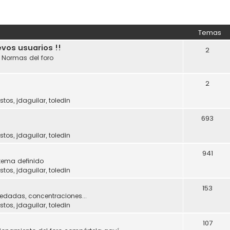
Temas
evos usuarios !!
2
. Normas del foro
2
stos
,
jdaguilar
,
toledin
693
stos
,
jdaguilar
,
toledin
941
tema definido
stos
,
jdaguilar
,
toledin
153
uedadas, concentraciones...
stos
,
jdaguilar
,
toledin
107