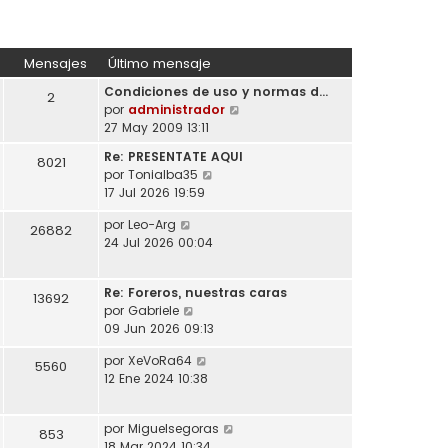
Mensajes
Último mensaje
Condiciones de uso y normas d…
2
V
por
administrador
e
27 May 2009 13:11
r
Re: PRESENTATE AQUI
8021
ú
V
por
Tonialba35
l
e
17 Jul 2026 19:59
t
r
i
V
por
Leo-Arg
ú
26882
m
e
24 Jul 2026 00:04
l
o
r
t
m
ú
i
e
Re: Foreros, nuestras caras
l
13692
m
n
V
por
Gabriele
t
o
s
e
09 Jun 2026 09:13
i
m
a
r
m
e
V
por
XeVoRa64
j
ú
5560
o
n
e
12 Ene 2024 10:38
e
l
m
s
r
t
e
a
ú
i
n
j
V
por
Miguelsegoras
l
853
m
s
e
e
18 Mar 2024 10:34