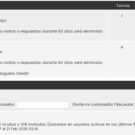
Temas
1
quí.
do visitas o respuestas durante 60 días será eliminado
4
e.
do visitas o respuestas durante 60 días será eliminado
daguilar
,
toledin
raseña:
Olvidé mi contraseña
|
Recordar
0 ocultos y 338 invitados (basados en usuarios activos en los últimos 
7
el 21 Feb 2026 03:16