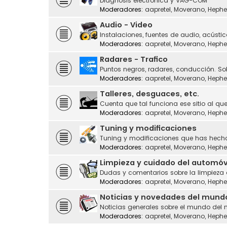
Diagnosis electrónica y VAG-COM
Moderadores:
aapretel
,
Moverano
,
Hephe
Audio - Video
Instalaciones, fuentes de audio, acústic
Moderadores:
aapretel
,
Moverano
,
Hephe
Radares - Trafico
Puntos negros, radares, conducción. Sol
Moderadores:
aapretel
,
Moverano
,
Hephe
Talleres, desguaces, etc.
Cuenta que tal funciona ese sitio al que
Moderadores:
aapretel
,
Moverano
,
Hephe
Tuning y modificaciones
Tuning y modificaciones que has hecho
Moderadores:
aapretel
,
Moverano
,
Hephe
Limpieza y cuidado del automóv
Dudas y comentarios sobre la limpieza
Moderadores:
aapretel
,
Moverano
,
Hephe
Noticias y novedades del mund
Noticias generales sobre el mundo del 
Moderadores:
aapretel
,
Moverano
,
Hephe