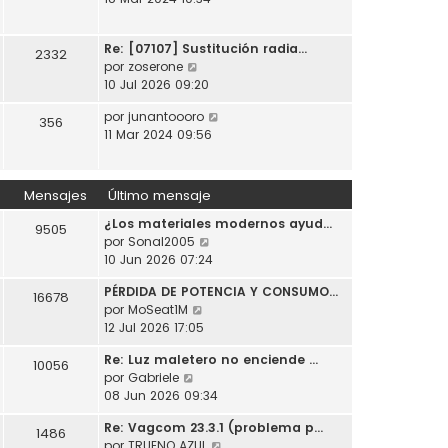
t
o
a
r
i
m
j
ú
m
e
e
Re: [07107] Sustitución radia…
l
2332
o
n
V
por
zoserone
t
m
s
e
10 Jul 2026 09:20
i
e
a
r
m
n
j
V
por
junantoooro
ú
356
o
s
e
e
11 Mar 2024 09:56
l
m
a
r
t
e
j
ú
i
n
e
l
m
Mensajes
Último mensaje
s
t
o
a
¿Los materiales modernos ayud…
i
m
9505
j
V
por
Sonal2005
m
e
e
e
10 Jun 2026 07:24
o
n
r
m
s
PÉRDIDA DE POTENCIA Y CONSUMO…
ú
e
16678
a
V
por
MoSeat1M
l
n
j
e
12 Jul 2026 17:05
t
s
e
r
i
a
Re: Luz maletero no enciende …
ú
10056
m
j
V
por
Gabriele
l
o
e
e
08 Jun 2026 09:34
t
m
r
i
e
Re: Vagcom 23.3.1 (problema p…
ú
1486
m
n
V
por
TRUENO AZUL