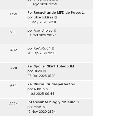
l
o
s
e
05 Ago 2026 21:59
t
m
a
r
i
e
j
Re: Resucitando MFD de Passat…
ú
1759
m
n
e
V
por
albertobikee
l
o
s
e
15 May 2026 23:31
t
m
a
r
i
e
j
V
por
Abel Urioleo
ú
296
m
n
e
e
04 Oct 2021 20:57
l
o
s
r
t
m
a
ú
i
e
j
V
por
XeVoRa64
l
432
m
n
e
e
20 Sep 2023 21:33
t
o
s
r
i
m
a
ú
m
e
j
Re: Spoiler SEAT Toledo 1M
l
4211
o
n
e
V
por
DzieX
t
m
s
e
07 Oct 2025 01:33
i
e
a
r
m
n
j
Re: Disimular desperfectos
ú
669
o
s
e
V
por
Aurelio
l
m
a
e
11 Jul 2025 09:44
t
e
j
r
i
n
e
Interesante blog y artículo S…
ú
2204
m
s
V
por
MiV5
l
o
a
e
15 Nov 2020 21:54
t
m
j
r
i