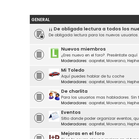
GENERAL
¡¡ De obligada lectura a todos los nu
De obligada lectura para los nuevos usuarios
Nuevos miembros
¿Eres nuevo en el foro?. Preséntate aquí
Moderadores:
aapretel
,
Moverano
,
Hephe
Mi Toledo
Aquí puedes hablar de tu coche
Moderadores:
aapretel
,
Moverano
,
Hephe
De charlita
Para los usuarios mas habladores. Sin 
Moderadores:
aapretel
,
Moverano
,
Hephe
Eventos
Sitio donde poder organizar eventos, q
Moderadores:
aapretel
,
Moverano
,
Hephe
Mejoras en el foro