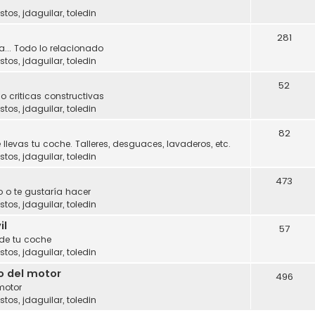
stos
,
jdaguilar
,
toledin
281
a... Todo lo relacionado
stos
,
jdaguilar
,
toledin
52
o criticas constructivas
stos
,
jdaguilar
,
toledin
82
 llevas tu coche. Talleres, desguaces, lavaderos, etc.
stos
,
jdaguilar
,
toledin
473
 o te gustaría hacer
stos
,
jdaguilar
,
toledin
il
57
 de tu coche
stos
,
jdaguilar
,
toledin
o del motor
496
motor
stos
,
jdaguilar
,
toledin