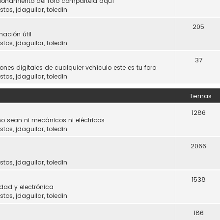
ncionamiento del foro compártela aquí
stos
,
jdaguilar
,
toledin
205
mación útil
stos
,
jdaguilar
,
toledin
37
ones digitales de cualquier vehículo este es tu foro
stos
,
jdaguilar
,
toledin
Temas
1286
o sean ni mecánicos ni eléctricos
stos
,
jdaguilar
,
toledin
2066
stos
,
jdaguilar
,
toledin
1538
dad y electrónica
stos
,
jdaguilar
,
toledin
186