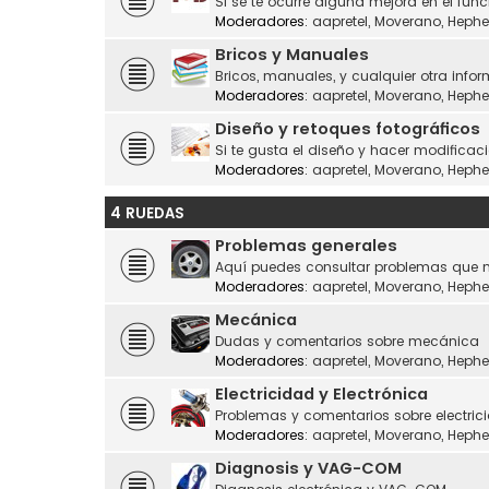
Si se te ocurre alguna mejora en el fu
Moderadores:
aapretel
,
Moverano
,
Hephe
Bricos y Manuales
Bricos, manuales, y cualquier otra infor
Moderadores:
aapretel
,
Moverano
,
Hephe
Diseño y retoques fotográficos
Si te gusta el diseño y hacer modificaci
Moderadores:
aapretel
,
Moverano
,
Hephe
4 RUEDAS
Problemas generales
Aquí puedes consultar problemas que n
Moderadores:
aapretel
,
Moverano
,
Hephe
Mecánica
Dudas y comentarios sobre mecánica
Moderadores:
aapretel
,
Moverano
,
Hephe
Electricidad y Electrónica
Problemas y comentarios sobre electrici
Moderadores:
aapretel
,
Moverano
,
Hephe
Diagnosis y VAG-COM