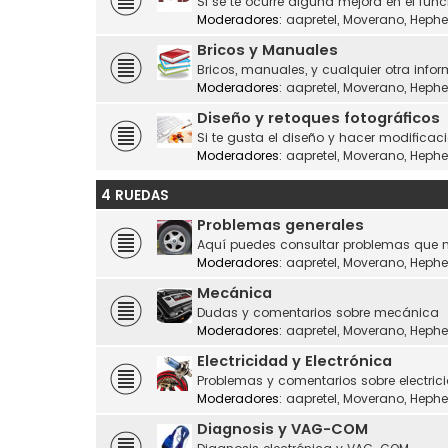
Si se te ocurre alguna mejora en el fu
Moderadores:
aapretel
,
Moverano
,
Hephe
Bricos y Manuales
Bricos, manuales, y cualquier otra infor
Moderadores:
aapretel
,
Moverano
,
Hephe
Diseño y retoques fotográficos
Si te gusta el diseño y hacer modificaci
Moderadores:
aapretel
,
Moverano
,
Hephe
4 RUEDAS
Problemas generales
Aquí puedes consultar problemas que n
Moderadores:
aapretel
,
Moverano
,
Hephe
Mecánica
Dudas y comentarios sobre mecánica
Moderadores:
aapretel
,
Moverano
,
Hephe
Electricidad y Electrónica
Problemas y comentarios sobre electrici
Moderadores:
aapretel
,
Moverano
,
Hephe
Diagnosis y VAG-COM