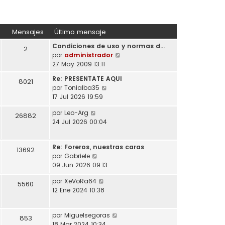
Mensajes
Último mensaje
Condiciones de uso y normas d…
2
V
por
administrador
e
27 May 2009 13:11
r
Re: PRESENTATE AQUI
8021
ú
V
por
Tonialba35
l
e
17 Jul 2026 19:59
t
r
i
V
por
Leo-Arg
ú
26882
m
e
24 Jul 2026 00:04
l
o
r
t
m
ú
i
e
Re: Foreros, nuestras caras
l
13692
m
n
V
por
Gabriele
t
o
s
e
09 Jun 2026 09:13
i
m
a
r
m
e
V
por
XeVoRa64
j
ú
5560
o
n
e
12 Ene 2024 10:38
e
l
m
s
r
t
e
a
ú
i
n
j
V
por
Miguelsegoras
l
853
m
s
e
e
18 Mar 2024 10:34