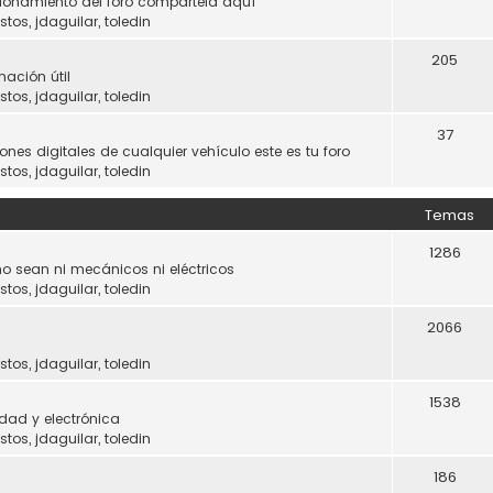
ncionamiento del foro compártela aquí
stos
,
jdaguilar
,
toledin
205
mación útil
stos
,
jdaguilar
,
toledin
37
ones digitales de cualquier vehículo este es tu foro
stos
,
jdaguilar
,
toledin
Temas
1286
o sean ni mecánicos ni eléctricos
stos
,
jdaguilar
,
toledin
2066
stos
,
jdaguilar
,
toledin
1538
dad y electrónica
stos
,
jdaguilar
,
toledin
186