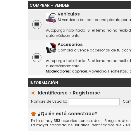
COMPRAR - VENDER
Vehículos
Si vendes o buscas coche pásate por a
Autopurga habilitada. Si el tema no ha recibi
automáticamente.
Accesorios
Compra o vende accesorios de tu coch
Autopurga habilitada. Si el tema no ha recibi
automáticamente.
Moderadores:
aapretel
,
Moverano
,
Hephestos
,
j
INFORMACIÓN
Identificarse
•
Registrarse
Nombre de Usuario:
Cont
¿Quién está conectado?
En total hay
353
usuarios conectados :: 3 registrados,
La mayor cantidad de usuarios identificados fue
2071