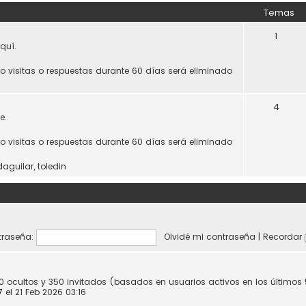
Temas
1
quí.
do visitas o respuestas durante 60 días será eliminado
4
e.
do visitas o respuestas durante 60 días será eliminado
daguilar
,
toledin
raseña:
Olvidé mi contraseña
|
Recordar
 0 ocultos y 350 invitados (basados en usuarios activos en los últimos
7
el 21 Feb 2026 03:16