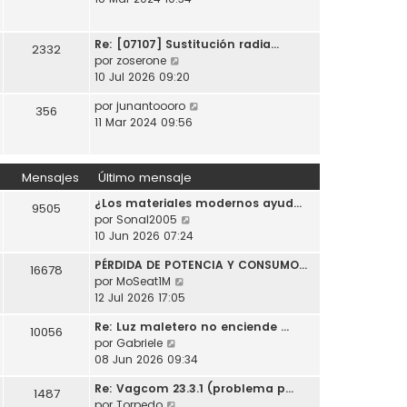
t
o
a
r
i
m
j
ú
m
e
e
Re: [07107] Sustitución radia…
l
2332
o
n
V
por
zoserone
t
m
s
e
10 Jul 2026 09:20
i
e
a
r
m
n
j
V
por
junantoooro
ú
356
o
s
e
e
11 Mar 2024 09:56
l
m
a
r
t
e
j
ú
i
n
e
l
m
Mensajes
Último mensaje
s
t
o
a
¿Los materiales modernos ayud…
i
m
9505
j
V
por
Sonal2005
m
e
e
e
10 Jun 2026 07:24
o
n
r
m
s
PÉRDIDA DE POTENCIA Y CONSUMO…
ú
e
16678
a
V
por
MoSeat1M
l
n
j
e
12 Jul 2026 17:05
t
s
e
r
i
a
Re: Luz maletero no enciende …
ú
10056
m
j
V
por
Gabriele
l
o
e
e
08 Jun 2026 09:34
t
m
r
i
e
Re: Vagcom 23.3.1 (problema p…
ú
1487
m
n
V
por
Torpedo