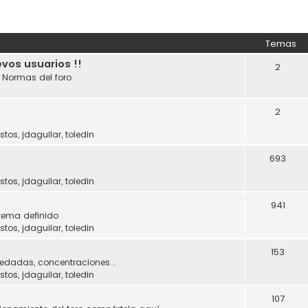
Temas
evos usuarios !!
2
. Normas del foro
2
stos
,
jdaguilar
,
toledin
693
stos
,
jdaguilar
,
toledin
941
tema definido
stos
,
jdaguilar
,
toledin
153
uedadas, concentraciones...
stos
,
jdaguilar
,
toledin
107