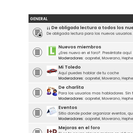
GENERAL
¡¡ De obligada lectura a todos los nu
De obligada lectura para los nuevos usuarios
Nuevos miembros
¿Eres nuevo en el foro?. Preséntate aquí
Moderadores:
aapretel
,
Moverano
,
Hephe
Mi Toledo
Aquí puedes hablar de tu coche
Moderadores:
aapretel
,
Moverano
,
Hephe
De charlita
Para los usuarios mas habladores. Sin 
Moderadores:
aapretel
,
Moverano
,
Hephe
Eventos
Sitio donde poder organizar eventos, q
Moderadores:
aapretel
,
Moverano
,
Hephe
Mejoras en el foro