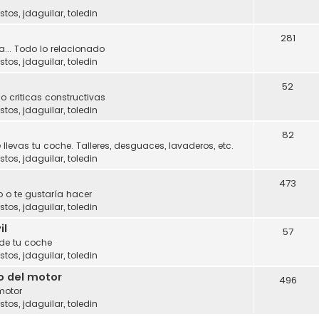
stos
,
jdaguilar
,
toledin
281
a... Todo lo relacionado
stos
,
jdaguilar
,
toledin
52
o criticas constructivas
stos
,
jdaguilar
,
toledin
82
 llevas tu coche. Talleres, desguaces, lavaderos, etc.
stos
,
jdaguilar
,
toledin
473
 o te gustaría hacer
stos
,
jdaguilar
,
toledin
il
57
 de tu coche
stos
,
jdaguilar
,
toledin
o del motor
496
motor
stos
,
jdaguilar
,
toledin