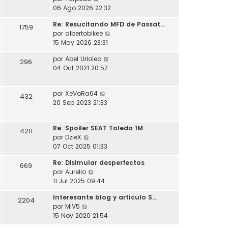
l
o
s
e
06 Ago 2026 22:32
t
m
a
r
i
e
j
Re: Resucitando MFD de Passat…
ú
1759
m
n
e
V
por
albertobikee
l
o
s
e
15 May 2026 23:31
t
m
a
r
i
e
j
V
por
Abel Urioleo
ú
296
m
n
e
e
04 Oct 2021 20:57
l
o
s
r
t
m
a
ú
i
e
j
V
por
XeVoRa64
l
432
m
n
e
e
20 Sep 2023 21:33
t
o
s
r
i
m
a
ú
m
e
j
Re: Spoiler SEAT Toledo 1M
l
4211
o
n
e
V
por
DzieX
t
m
s
e
07 Oct 2025 01:33
i
e
a
r
m
n
j
Re: Disimular desperfectos
ú
669
o
s
e
V
por
Aurelio
l
m
a
e
11 Jul 2025 09:44
t
e
j
r
i
n
e
Interesante blog y artículo S…
ú
2204
m
s
V
por
MiV5
l
o
a
e
15 Nov 2020 21:54
t
m
j
r
i