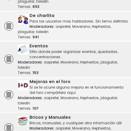
jdaguilar
,
toledin
Temas:
693
De charlita
Para los usuarios mas habladores. Sin tema definido
Moderadores:
aapretel
,
Moverano
,
Hephestos
,
jdaguilar
,
toledin
Temas:
941
Eventos
Sitio donde poder organizar eventos, quedadas,
concentraciones...
Moderadores:
aapretel
,
Moverano
,
Hephestos
,
jdaguilar
,
toledin
Temas:
153
Mejoras en el foro
Si se te ocurre alguna mejora en el funcionamiento
del foro compártela aquí
Moderadores:
aapretel
,
Moverano
,
Hephestos
,
jdaguilar
,
toledin
Temas:
107
Bricos y Manuales
Bricos, manuales, y cualquier otra información útil
Moderadores:
aapretel
,
Moverano
,
Hephestos
,