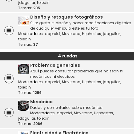
jdaguilar
,
toledin
Temas:
205
Diseño y retoques fotográficos
Si te gusta el diseño y hacer modificaciones digitales
de cualquier vehículo este es tu foro
Moderadores:
aapretel
,
Moverano
,
Hephestos
,
jdaguilar
,
toledin
Temas:
37
4 ruedas
Problemas generales
Aquí puedes consultar problemas que no sean ni
mecánicos ni eléctricos
Moderadores:
aapretel
,
Moverano
,
Hephestos
,
jdaguilar
,
toledin
Temas:
1286
Mecánica
Dudas y comentarios sobre mecánica
Moderadores:
aapretel
,
Moverano
,
Hephestos
,
jdaguilar
,
toledin
Temas:
2066
Electricidad y Electrónica