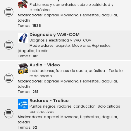
Problemas y comentarios sobre electricidad y
electrónica
Moderadores:
aapretel
,
Moverano
,
Hephestos
,
jdaguilar
,
toledin
Temas:
1538
Diagnosis y VAG-COM
Diagnosis electrónica y VAG-COM
Moderadores:
aapretel
,
Moverano
,
Hephestos
,
jdaguilar
,
toledin
Temas:
186
Audio - Video
Instalaciones, fuentes de audio, acústica... Todo lo
relacionado
Moderadores:
aapretel
,
Moverano
,
Hephestos
,
jdaguilar
,
toledin
Temas:
281
Radares - Trafico
Puntos negros, radares, conducción. Solo criticas
constructivas
Moderadores:
aapretel
,
Moverano
,
Hephestos
,
jdaguilar
,
toledin
Temas:
52