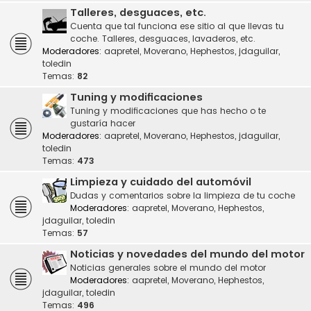
Talleres, desguaces, etc.
Cuenta que tal funciona ese sitio al que llevas tu
coche. Talleres, desguaces, lavaderos, etc.
Moderadores:
aapretel
,
Moverano
,
Hephestos
,
jdaguilar
,
toledin
Temas:
82
Tuning y modificaciones
Tuning y modificaciones que has hecho o te
gustaría hacer
Moderadores:
aapretel
,
Moverano
,
Hephestos
,
jdaguilar
,
toledin
Temas:
473
Limpieza y cuidado del automóvil
Dudas y comentarios sobre la limpieza de tu coche
Moderadores:
aapretel
,
Moverano
,
Hephestos
,
jdaguilar
,
toledin
Temas:
57
Noticias y novedades del mundo del motor
Noticias generales sobre el mundo del motor
Moderadores:
aapretel
,
Moverano
,
Hephestos
,
jdaguilar
,
toledin
Temas:
496