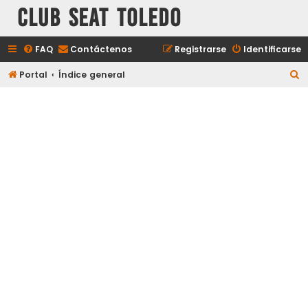
Club Seat Toledo
FAQ
Contáctenos
Registrarse
Identificarse
B
Portal
Índice general
u
s
c
a
r