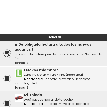
General
¡¡ De obligada lectura a todos los nuevos
usuarios !!
De obligada lectura para los nuevos usuarios. Normas del
foro
Temas:
2
Nuevos miembros
¿Eres nuevo en el foro?. Preséntate aquí
Moderadores:
aapretel
,
Moverano
,
Hephestos
,
jdaguilar
,
toledin
Temas:
2
Mi Toledo
Aquí puedes hablar de tu coche
Moderadores:
aapretel
,
Moverano
,
Hephestos
,