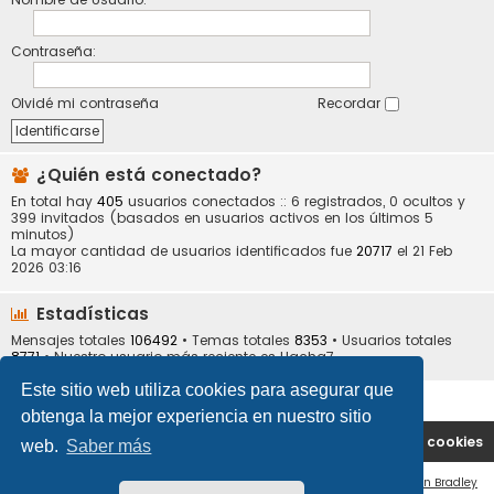
Contraseña:
Olvidé mi contraseña
Recordar
¿Quién está conectado?
En total hay
405
usuarios conectados :: 6 registrados, 0 ocultos y
399 invitados (basados en usuarios activos en los últimos 5
minutos)
La mayor cantidad de usuarios identificados fue
20717
el 21 Feb
2026 03:16
Estadísticas
Mensajes totales
106492
• Temas totales
8353
• Usuarios totales
8771
• Nuestro usuario más reciente es
Hacha7
Este sitio web utiliza cookies para asegurar que
obtenga la mejor experiencia en nuestro sitio
Portal
Índice general
Contáctenos
Borrar cookies
web.
Saber más
Flat Style by
Ian Bradley