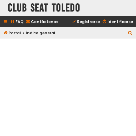
Club Seat Toledo
FAQ
Contáctenos
Registrarse
Identificarse
B
Portal
Índice general
u
s
c
a
r