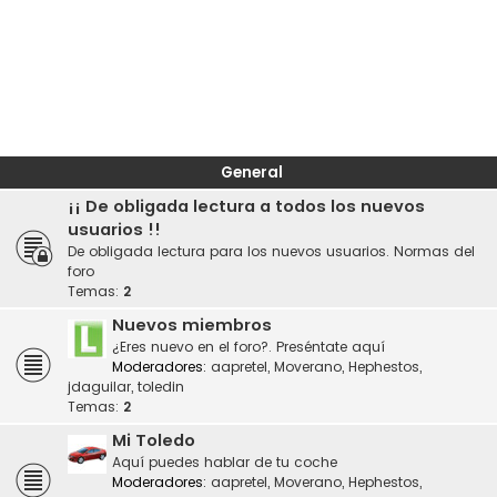
General
¡¡ De obligada lectura a todos los nuevos
usuarios !!
De obligada lectura para los nuevos usuarios. Normas del
foro
Temas:
2
Nuevos miembros
¿Eres nuevo en el foro?. Preséntate aquí
Moderadores:
aapretel
,
Moverano
,
Hephestos
,
jdaguilar
,
toledin
Temas:
2
Mi Toledo
Aquí puedes hablar de tu coche
Moderadores:
aapretel
,
Moverano
,
Hephestos
,