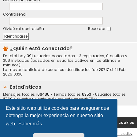
Contraseña:
Olvidé mi contraseña
Recordar
¿Quién está conectado?
En total hay
391
usuarios conectados :: 3 registrados, 0 ocultos y
388 invitados (basados en usuarios activos en los últimos 5
minutos)
La mayor cantidad de usuarios identificados fue
20717
el 21 Feb
2026 03:16
Estadísticas
Mensajes totales
106488
• Temas totales
8353
• Usuarios totales
8769
• Nuestro usuario más reciente es
maki75es
Este sitio web utiliza cookies para asegurar que
obtenga la mejor experiencia en nuestro sitio
Portal
Índice general
Contáctenos
Borrar cookies
web.
Saber más
Flat Style by
Ian Bradley