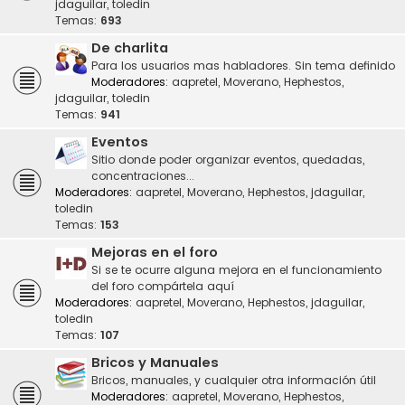
jdaguilar
,
toledin
Temas:
693
De charlita
Para los usuarios mas habladores. Sin tema definido
Moderadores:
aapretel
,
Moverano
,
Hephestos
,
jdaguilar
,
toledin
Temas:
941
Eventos
Sitio donde poder organizar eventos, quedadas,
concentraciones...
Moderadores:
aapretel
,
Moverano
,
Hephestos
,
jdaguilar
,
toledin
Temas:
153
Mejoras en el foro
Si se te ocurre alguna mejora en el funcionamiento
del foro compártela aquí
Moderadores:
aapretel
,
Moverano
,
Hephestos
,
jdaguilar
,
toledin
Temas:
107
Bricos y Manuales
Bricos, manuales, y cualquier otra información útil
Moderadores:
aapretel
,
Moverano
,
Hephestos
,