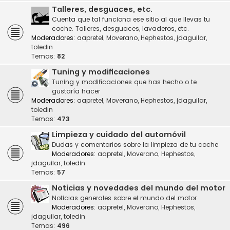
Talleres, desguaces, etc.
Cuenta que tal funciona ese sitio al que llevas tu
coche. Talleres, desguaces, lavaderos, etc.
Moderadores:
aapretel
,
Moverano
,
Hephestos
,
jdaguilar
,
toledin
Temas:
82
Tuning y modificaciones
Tuning y modificaciones que has hecho o te
gustaría hacer
Moderadores:
aapretel
,
Moverano
,
Hephestos
,
jdaguilar
,
toledin
Temas:
473
Limpieza y cuidado del automóvil
Dudas y comentarios sobre la limpieza de tu coche
Moderadores:
aapretel
,
Moverano
,
Hephestos
,
jdaguilar
,
toledin
Temas:
57
Noticias y novedades del mundo del motor
Noticias generales sobre el mundo del motor
Moderadores:
aapretel
,
Moverano
,
Hephestos
,
jdaguilar
,
toledin
Temas:
496