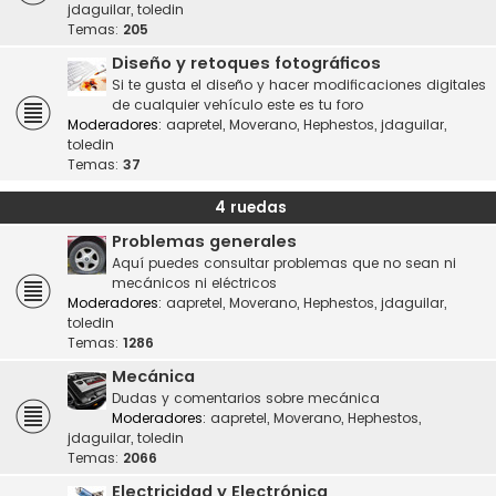
jdaguilar
,
toledin
Temas:
205
Diseño y retoques fotográficos
Si te gusta el diseño y hacer modificaciones digitales
de cualquier vehículo este es tu foro
Moderadores:
aapretel
,
Moverano
,
Hephestos
,
jdaguilar
,
toledin
Temas:
37
4 ruedas
Problemas generales
Aquí puedes consultar problemas que no sean ni
mecánicos ni eléctricos
Moderadores:
aapretel
,
Moverano
,
Hephestos
,
jdaguilar
,
toledin
Temas:
1286
Mecánica
Dudas y comentarios sobre mecánica
Moderadores:
aapretel
,
Moverano
,
Hephestos
,
jdaguilar
,
toledin
Temas:
2066
Electricidad y Electrónica