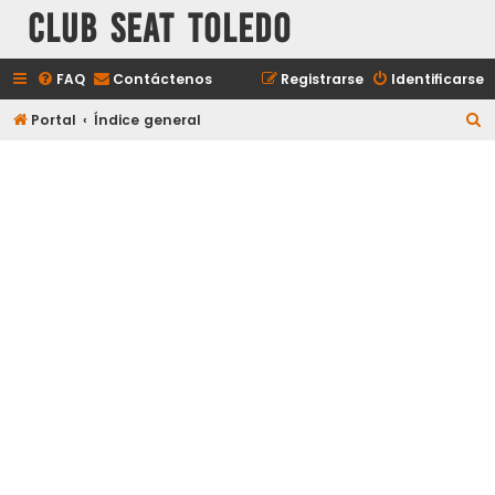
Club Seat Toledo
FAQ
Contáctenos
Registrarse
Identificarse
B
Portal
Índice general
u
s
c
a
r