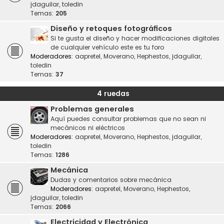
jdaguilar
,
toledin
Temas:
205
Diseño y retoques fotográficos
Si te gusta el diseño y hacer modificaciones digitales
de cualquier vehículo este es tu foro
Moderadores:
aapretel
,
Moverano
,
Hephestos
,
jdaguilar
,
toledin
Temas:
37
4 ruedas
Problemas generales
Aquí puedes consultar problemas que no sean ni
mecánicos ni eléctricos
Moderadores:
aapretel
,
Moverano
,
Hephestos
,
jdaguilar
,
toledin
Temas:
1286
Mecánica
Dudas y comentarios sobre mecánica
Moderadores:
aapretel
,
Moverano
,
Hephestos
,
jdaguilar
,
toledin
Temas:
2066
Electricidad y Electrónica