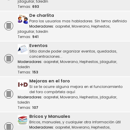
jdaguilar
,
toledin
Temas:
693
De charlita
Para los usuarios mas habladores. Sin tema definido
Moderadores:
aapretel
,
Moverano
,
Hephestos
,
jdaguilar
,
toledin
Temas:
941
Eventos
Sitio donde poder organizar eventos, quedadas,
concentraciones...
Moderadores:
aapretel
,
Moverano
,
Hephestos
,
jdaguilar
,
toledin
Temas:
153
Mejoras en el foro
Si se te ocurre alguna mejora en el funcionamiento
del foro compártela aquí
Moderadores:
aapretel
,
Moverano
,
Hephestos
,
jdaguilar
,
toledin
Temas:
107
Bricos y Manuales
Bricos, manuales, y cualquier otra información útil
Moderadores:
aapretel
,
Moverano
,
Hephestos
,