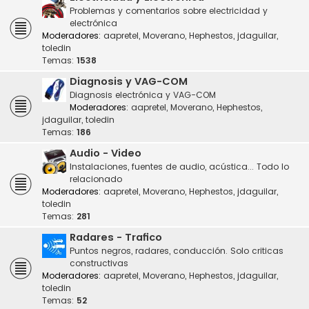
Problemas y comentarios sobre electricidad y
electrónica
Moderadores:
aapretel
,
Moverano
,
Hephestos
,
jdaguilar
,
toledin
Temas:
1538
Diagnosis y VAG-COM
Diagnosis electrónica y VAG-COM
Moderadores:
aapretel
,
Moverano
,
Hephestos
,
jdaguilar
,
toledin
Temas:
186
Audio - Video
Instalaciones, fuentes de audio, acústica... Todo lo
relacionado
Moderadores:
aapretel
,
Moverano
,
Hephestos
,
jdaguilar
,
toledin
Temas:
281
Radares - Trafico
Puntos negros, radares, conducción. Solo criticas
constructivas
Moderadores:
aapretel
,
Moverano
,
Hephestos
,
jdaguilar
,
toledin
Temas:
52