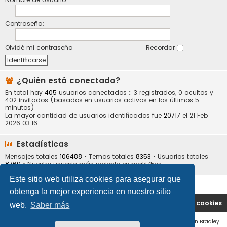
Contraseña:
Olvidé mi contraseña
Recordar
¿Quién está conectado?
En total hay
405
usuarios conectados :: 3 registrados, 0 ocultos y
402 invitados (basados en usuarios activos en los últimos 5
minutos)
La mayor cantidad de usuarios identificados fue
20717
el 21 Feb
2026 03:16
Estadísticas
Mensajes totales
106488
• Temas totales
8353
• Usuarios totales
8769
• Nuestro usuario más reciente es
maki75es
Este sitio web utiliza cookies para asegurar que
obtenga la mejor experiencia en nuestro sitio
Portal
Índice general
Contáctenos
Borrar cookies
web.
Saber más
Flat Style by
Ian Bradley