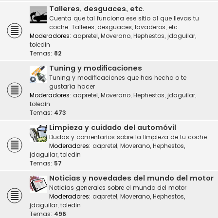
Talleres, desguaces, etc.
Cuenta que tal funciona ese sitio al que llevas tu
coche. Talleres, desguaces, lavaderos, etc.
Moderadores:
aapretel
,
Moverano
,
Hephestos
,
jdaguilar
,
toledin
Temas:
82
Tuning y modificaciones
Tuning y modificaciones que has hecho o te
gustaría hacer
Moderadores:
aapretel
,
Moverano
,
Hephestos
,
jdaguilar
,
toledin
Temas:
473
Limpieza y cuidado del automóvil
Dudas y comentarios sobre la limpieza de tu coche
Moderadores:
aapretel
,
Moverano
,
Hephestos
,
jdaguilar
,
toledin
Temas:
57
Noticias y novedades del mundo del motor
Noticias generales sobre el mundo del motor
Moderadores:
aapretel
,
Moverano
,
Hephestos
,
jdaguilar
,
toledin
Temas:
496