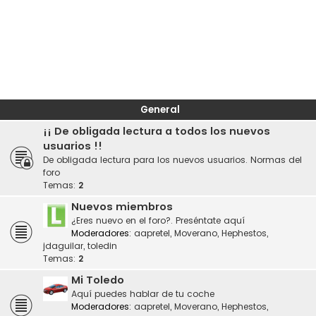
General
¡¡ De obligada lectura a todos los nuevos
usuarios !!
De obligada lectura para los nuevos usuarios. Normas del
foro
Temas:
2
Nuevos miembros
¿Eres nuevo en el foro?. Preséntate aquí
Moderadores:
aapretel
,
Moverano
,
Hephestos
,
jdaguilar
,
toledin
Temas:
2
Mi Toledo
Aquí puedes hablar de tu coche
Moderadores:
aapretel
,
Moverano
,
Hephestos
,