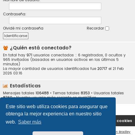
Contraseña:
Olvidé mi contraseña
Recordar
¿Quién está conectado?
En total hay
971
usuarios conectados :: 6 registrados, 0 ocultos y
965 invitados (basados en usuarios activos en los últimos 5
minutos)
La mayor cantidad de usuarios identificados fue
20717
el 21 Feb
2026 03:16
Estadísticas
Mensajes totales
106488
• Temas totales
8353
• Usuarios totales
8769
• Nuestro usuario más reciente es
maki75es
Este sitio web utiliza cookies para asegurar que
obtenga la mejor experiencia en nuestro sitio
Portal
Índice general
Contáctenos
Borrar cookies
web.
Saber más
Flat Style by
Ian Bradley