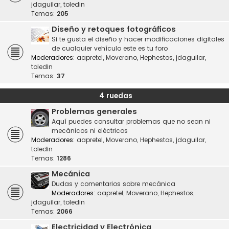
jdaguilar
,
toledin
Temas:
205
Diseño y retoques fotográficos
Si te gusta el diseño y hacer modificaciones digitales
de cualquier vehículo este es tu foro
Moderadores:
aapretel
,
Moverano
,
Hephestos
,
jdaguilar
,
toledin
Temas:
37
4 ruedas
Problemas generales
Aquí puedes consultar problemas que no sean ni
mecánicos ni eléctricos
Moderadores:
aapretel
,
Moverano
,
Hephestos
,
jdaguilar
,
toledin
Temas:
1286
Mecánica
Dudas y comentarios sobre mecánica
Moderadores:
aapretel
,
Moverano
,
Hephestos
,
jdaguilar
,
toledin
Temas:
2066
Electricidad y Electrónica