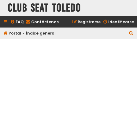
Club Seat Toledo
FAQ
Contáctenos
Registrarse
Identificarse
B
Portal
Índice general
u
s
c
a
r