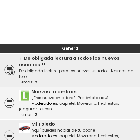
General
¡¡ De obligada lectura a todos los nuevos
usuarios !!
De obligada lectura para los nuevos usuarios. Normas del
foro
Temas:
2
Nuevos miembros
¿Eres nuevo en el foro?. Preséntate aquí
Moderadores:
aapretel
,
Moverano
,
Hephestos
,
jdaguilar
,
toledin
Temas:
2
Mi Toledo
Aquí puedes hablar de tu coche
Moderadores:
aapretel
,
Moverano
,
Hephestos
,