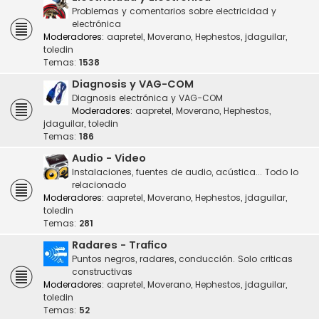
Problemas y comentarios sobre electricidad y
electrónica
Moderadores:
aapretel
,
Moverano
,
Hephestos
,
jdaguilar
,
toledin
Temas:
1538
Diagnosis y VAG-COM
Diagnosis electrónica y VAG-COM
Moderadores:
aapretel
,
Moverano
,
Hephestos
,
jdaguilar
,
toledin
Temas:
186
Audio - Video
Instalaciones, fuentes de audio, acústica... Todo lo
relacionado
Moderadores:
aapretel
,
Moverano
,
Hephestos
,
jdaguilar
,
toledin
Temas:
281
Radares - Trafico
Puntos negros, radares, conducción. Solo criticas
constructivas
Moderadores:
aapretel
,
Moverano
,
Hephestos
,
jdaguilar
,
toledin
Temas:
52