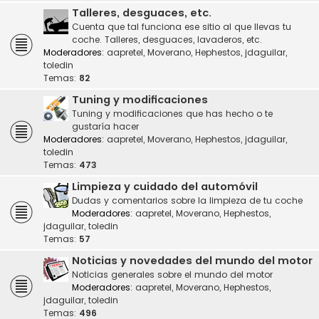
Talleres, desguaces, etc.
Cuenta que tal funciona ese sitio al que llevas tu
coche. Talleres, desguaces, lavaderos, etc.
Moderadores:
aapretel
,
Moverano
,
Hephestos
,
jdaguilar
,
toledin
Temas:
82
Tuning y modificaciones
Tuning y modificaciones que has hecho o te
gustaría hacer
Moderadores:
aapretel
,
Moverano
,
Hephestos
,
jdaguilar
,
toledin
Temas:
473
Limpieza y cuidado del automóvil
Dudas y comentarios sobre la limpieza de tu coche
Moderadores:
aapretel
,
Moverano
,
Hephestos
,
jdaguilar
,
toledin
Temas:
57
Noticias y novedades del mundo del motor
Noticias generales sobre el mundo del motor
Moderadores:
aapretel
,
Moverano
,
Hephestos
,
jdaguilar
,
toledin
Temas:
496