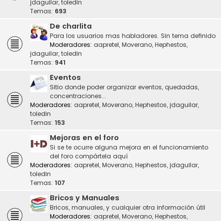
jdaguilar
,
toledin
Temas:
693
De charlita
Para los usuarios mas habladores. Sin tema definido
Moderadores:
aapretel
,
Moverano
,
Hephestos
,
jdaguilar
,
toledin
Temas:
941
Eventos
Sitio donde poder organizar eventos, quedadas,
concentraciones...
Moderadores:
aapretel
,
Moverano
,
Hephestos
,
jdaguilar
,
toledin
Temas:
153
Mejoras en el foro
Si se te ocurre alguna mejora en el funcionamiento
del foro compártela aquí
Moderadores:
aapretel
,
Moverano
,
Hephestos
,
jdaguilar
,
toledin
Temas:
107
Bricos y Manuales
Bricos, manuales, y cualquier otra información útil
Moderadores:
aapretel
,
Moverano
,
Hephestos
,