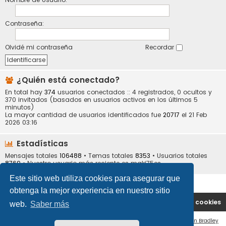
Contraseña:
Olvidé mi contraseña
Recordar
¿Quién está conectado?
En total hay
374
usuarios conectados :: 4 registrados, 0 ocultos y
370 invitados (basados en usuarios activos en los últimos 5
minutos)
La mayor cantidad de usuarios identificados fue
20717
el 21 Feb
2026 03:16
Estadísticas
Mensajes totales
106488
• Temas totales
8353
• Usuarios totales
8769
• Nuestro usuario más reciente es
maki75es
Este sitio web utiliza cookies para asegurar que
obtenga la mejor experiencia en nuestro sitio
Portal
Índice general
Contáctenos
Borrar cookies
web.
Saber más
Flat Style by
Ian Bradley