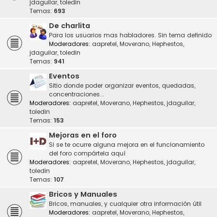
jdaguilar
,
toledin
Temas:
693
De charlita
Para los usuarios mas habladores. Sin tema definido
Moderadores:
aapretel
,
Moverano
,
Hephestos
,
jdaguilar
,
toledin
Temas:
941
Eventos
Sitio donde poder organizar eventos, quedadas,
concentraciones...
Moderadores:
aapretel
,
Moverano
,
Hephestos
,
jdaguilar
,
toledin
Temas:
153
Mejoras en el foro
Si se te ocurre alguna mejora en el funcionamiento
del foro compártela aquí
Moderadores:
aapretel
,
Moverano
,
Hephestos
,
jdaguilar
,
toledin
Temas:
107
Bricos y Manuales
Bricos, manuales, y cualquier otra información útil
Moderadores:
aapretel
,
Moverano
,
Hephestos
,