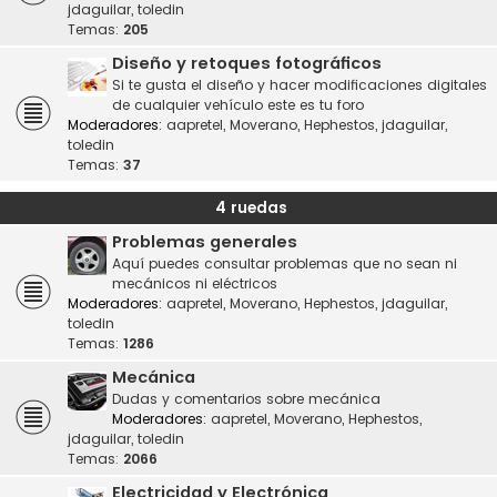
jdaguilar
,
toledin
Temas:
205
Diseño y retoques fotográficos
Si te gusta el diseño y hacer modificaciones digitales
de cualquier vehículo este es tu foro
Moderadores:
aapretel
,
Moverano
,
Hephestos
,
jdaguilar
,
toledin
Temas:
37
4 ruedas
Problemas generales
Aquí puedes consultar problemas que no sean ni
mecánicos ni eléctricos
Moderadores:
aapretel
,
Moverano
,
Hephestos
,
jdaguilar
,
toledin
Temas:
1286
Mecánica
Dudas y comentarios sobre mecánica
Moderadores:
aapretel
,
Moverano
,
Hephestos
,
jdaguilar
,
toledin
Temas:
2066
Electricidad y Electrónica