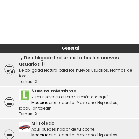
General
¡¡ De obligada lectura a todos los nuevos
usuarios !!
De obligada lectura para los nuevos usuarios. Normas del
foro
Temas:
2
Nuevos miembros
¿Eres nuevo en el foro?. Preséntate aquí
Moderadores:
aapretel
,
Moverano
,
Hephestos
,
jdaguilar
,
toledin
Temas:
2
Mi Toledo
Aquí puedes hablar de tu coche
Moderadores:
aapretel
,
Moverano
,
Hephestos
,