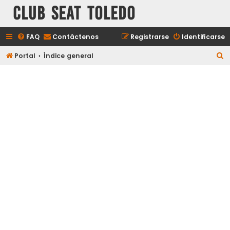
Club Seat Toledo
FAQ
Contáctenos
Registrarse
Identificarse
B
Portal
Índice general
u
s
c
a
r