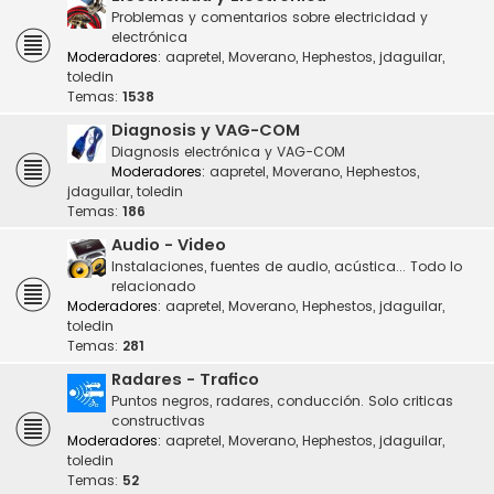
Problemas y comentarios sobre electricidad y
electrónica
Moderadores:
aapretel
,
Moverano
,
Hephestos
,
jdaguilar
,
toledin
Temas:
1538
Diagnosis y VAG-COM
Diagnosis electrónica y VAG-COM
Moderadores:
aapretel
,
Moverano
,
Hephestos
,
jdaguilar
,
toledin
Temas:
186
Audio - Video
Instalaciones, fuentes de audio, acústica... Todo lo
relacionado
Moderadores:
aapretel
,
Moverano
,
Hephestos
,
jdaguilar
,
toledin
Temas:
281
Radares - Trafico
Puntos negros, radares, conducción. Solo criticas
constructivas
Moderadores:
aapretel
,
Moverano
,
Hephestos
,
jdaguilar
,
toledin
Temas:
52