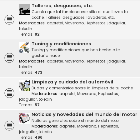
Talleres, desguaces, etc.
Cuenta que tal funciona ese sitio al que llevas tu
coche. Talleres, desguaces, lavaderos, etc.
Moderadores:
aapretel
,
Moverano
,
Hephestos
,
jdaguilar
,
toledin
Temas:
82
Tuning y modificaciones
Tuning y modificaciones que has hecho o te
gustaría hacer
Moderadores:
aapretel
,
Moverano
,
Hephestos
,
jdaguilar
,
toledin
Temas:
473
Limpieza y cuidado del automóvil
Dudas y comentarios sobre la limpieza de tu coche
Moderadores:
aapretel
,
Moverano
,
Hephestos
,
jdaguilar
,
toledin
Temas:
57
Noticias y novedades del mundo del motor
Noticias generales sobre el mundo del motor
Moderadores:
aapretel
,
Moverano
,
Hephestos
,
jdaguilar
,
toledin
Temas:
496