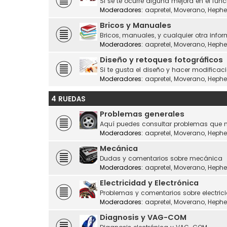
Si se te ocurre alguna mejora en el fu
Moderadores:
aapretel
,
Moverano
,
Hephe
Bricos y Manuales
Bricos, manuales, y cualquier otra infor
Moderadores:
aapretel
,
Moverano
,
Hephe
Diseño y retoques fotográficos
Si te gusta el diseño y hacer modificaci
Moderadores:
aapretel
,
Moverano
,
Hephe
4 RUEDAS
Problemas generales
Aquí puedes consultar problemas que n
Moderadores:
aapretel
,
Moverano
,
Hephe
Mecánica
Dudas y comentarios sobre mecánica
Moderadores:
aapretel
,
Moverano
,
Hephe
Electricidad y Electrónica
Problemas y comentarios sobre electrici
Moderadores:
aapretel
,
Moverano
,
Hephe
Diagnosis y VAG-COM