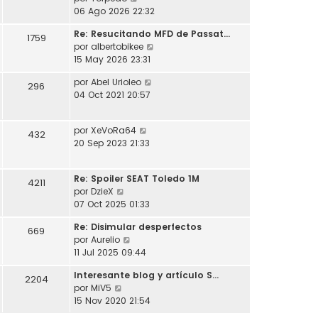
l
o
s
e
06 Ago 2026 22:32
t
m
a
r
i
e
j
Re: Resucitando MFD de Passat…
ú
1759
m
n
e
V
por
albertobikee
l
o
s
e
15 May 2026 23:31
t
m
a
r
i
e
j
V
por
Abel Urioleo
ú
296
m
n
e
e
04 Oct 2021 20:57
l
o
s
r
t
m
a
ú
i
e
j
V
por
XeVoRa64
l
432
m
n
e
e
20 Sep 2023 21:33
t
o
s
r
i
m
a
ú
m
e
j
Re: Spoiler SEAT Toledo 1M
l
4211
o
n
e
V
por
DzieX
t
m
s
e
07 Oct 2025 01:33
i
e
a
r
m
n
j
Re: Disimular desperfectos
ú
669
o
s
e
V
por
Aurelio
l
m
a
e
11 Jul 2025 09:44
t
e
j
r
i
n
e
Interesante blog y artículo S…
ú
2204
m
s
V
por
MiV5
l
o
a
e
15 Nov 2020 21:54
t
m
j
r
i