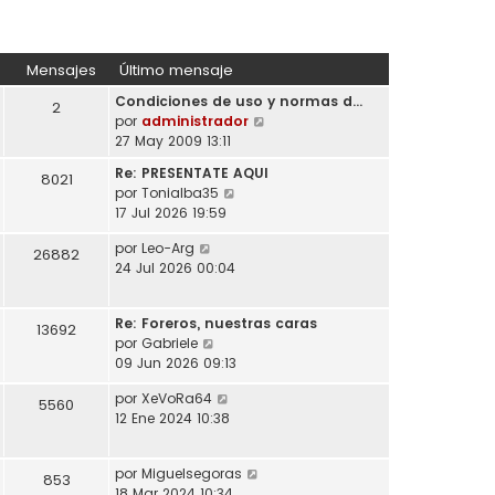
Mensajes
Último mensaje
Condiciones de uso y normas d…
2
V
por
administrador
e
27 May 2009 13:11
r
Re: PRESENTATE AQUI
8021
ú
V
por
Tonialba35
l
e
17 Jul 2026 19:59
t
r
i
V
por
Leo-Arg
ú
26882
m
e
24 Jul 2026 00:04
l
o
r
t
m
ú
i
e
Re: Foreros, nuestras caras
l
13692
m
n
V
por
Gabriele
t
o
s
e
09 Jun 2026 09:13
i
m
a
r
m
e
V
por
XeVoRa64
j
ú
5560
o
n
e
12 Ene 2024 10:38
e
l
m
s
r
t
e
a
ú
i
n
j
V
por
Miguelsegoras
l
853
m
s
e
e
18 Mar 2024 10:34