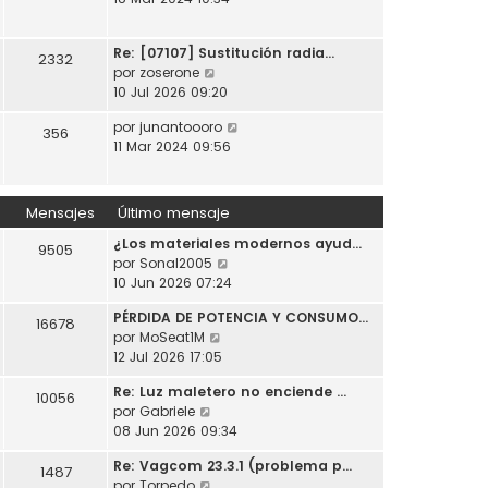
t
o
a
r
i
m
j
ú
m
e
e
Re: [07107] Sustitución radia…
l
2332
o
n
V
por
zoserone
t
m
s
e
10 Jul 2026 09:20
i
e
a
r
m
n
j
V
por
junantoooro
ú
356
o
s
e
e
11 Mar 2024 09:56
l
m
a
r
t
e
j
ú
i
n
e
l
m
Mensajes
Último mensaje
s
t
o
a
¿Los materiales modernos ayud…
i
m
9505
j
V
por
Sonal2005
m
e
e
e
10 Jun 2026 07:24
o
n
r
m
s
PÉRDIDA DE POTENCIA Y CONSUMO…
ú
e
16678
a
V
por
MoSeat1M
l
n
j
e
12 Jul 2026 17:05
t
s
e
r
i
a
Re: Luz maletero no enciende …
ú
10056
m
j
V
por
Gabriele
l
o
e
e
08 Jun 2026 09:34
t
m
r
i
e
Re: Vagcom 23.3.1 (problema p…
ú
1487
m
n
V
por
Torpedo