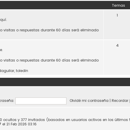
Temas
1
quí.
do visitas o respuestas durante 60 días será eliminado
4
e.
do visitas o respuestas durante 60 días será eliminado
daguilar
,
toledin
raseña:
Olvidé mi contraseña
|
Recordar
 0 ocultos y 377 invitados (basados en usuarios activos en los últimos
7
el 21 Feb 2026 03:16