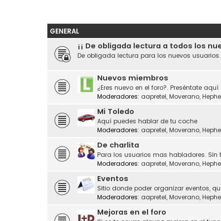
GENERAL
¡¡ De obligada lectura a todos los nu
De obligada lectura para los nuevos usuarios
Nuevos miembros
¿Eres nuevo en el foro?. Preséntate aquí
Moderadores:
aapretel
,
Moverano
,
Hephe
Mi Toledo
Aquí puedes hablar de tu coche
Moderadores:
aapretel
,
Moverano
,
Hephe
De charlita
Para los usuarios mas habladores. Sin 
Moderadores:
aapretel
,
Moverano
,
Hephe
Eventos
Sitio donde poder organizar eventos, q
Moderadores:
aapretel
,
Moverano
,
Hephe
Mejoras en el foro