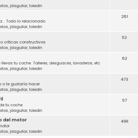
stos
,
jdaguilar
,
toledin
281
a... Todo lo relacionado
stos
,
jdaguilar
,
toledin
52
o criticas constructivas
stos
,
jdaguilar
,
toledin
82
 llevas tu coche. Talleres, desguaces, lavaderos, etc.
stos
,
jdaguilar
,
toledin
473
 o te gustaría hacer
stos
,
jdaguilar
,
toledin
il
57
 de tu coche
stos
,
jdaguilar
,
toledin
o del motor
496
motor
stos
,
jdaguilar
,
toledin