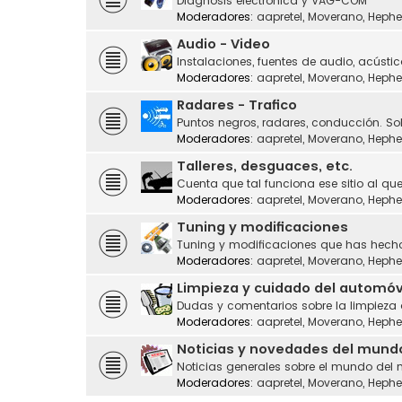
Diagnosis electrónica y VAG-COM
Moderadores:
aapretel
,
Moverano
,
Hephe
Audio - Video
Instalaciones, fuentes de audio, acústic
Moderadores:
aapretel
,
Moverano
,
Hephe
Radares - Trafico
Puntos negros, radares, conducción. Sol
Moderadores:
aapretel
,
Moverano
,
Hephe
Talleres, desguaces, etc.
Cuenta que tal funciona ese sitio al que
Moderadores:
aapretel
,
Moverano
,
Hephe
Tuning y modificaciones
Tuning y modificaciones que has hecho
Moderadores:
aapretel
,
Moverano
,
Hephe
Limpieza y cuidado del automóv
Dudas y comentarios sobre la limpieza
Moderadores:
aapretel
,
Moverano
,
Hephe
Noticias y novedades del mund
Noticias generales sobre el mundo del 
Moderadores:
aapretel
,
Moverano
,
Hephe