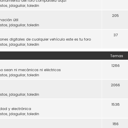
ncionamiento del foro compártela aquí
stos
,
jdaguilar
,
toledin
205
mación útil
stos
,
jdaguilar
,
toledin
37
ones digitales de cualquier vehículo este es tu foro
stos
,
jdaguilar
,
toledin
Temas
1286
o sean ni mecánicos ni eléctricos
stos
,
jdaguilar
,
toledin
2066
stos
,
jdaguilar
,
toledin
1538
dad y electrónica
stos
,
jdaguilar
,
toledin
186