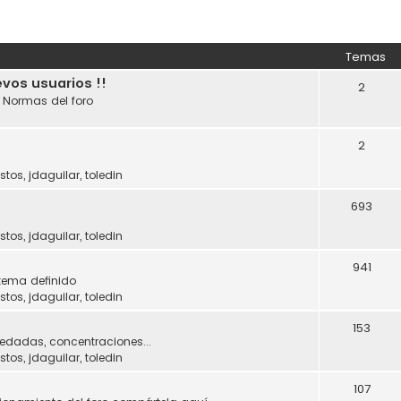
Temas
evos usuarios !!
2
. Normas del foro
2
stos
,
jdaguilar
,
toledin
693
stos
,
jdaguilar
,
toledin
941
tema definido
stos
,
jdaguilar
,
toledin
153
uedadas, concentraciones...
stos
,
jdaguilar
,
toledin
107